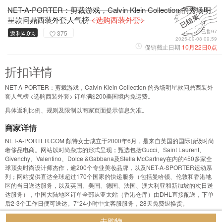
NET-A-PORTER：剪裁游戏，Calvin Klein Collection 的秀场明
星款问鼎西装外套人气榜
<选购西装外套>
已售97
返利4.0%
375
2025-09-08 09:59
促销截止日期
10月22日0点
折扣详情
NET-A-PORTER：剪裁游戏，Calvin Klein Collection 的秀场明星款问鼎西装外
套人气榜 <选购西装外套> 订单满$200美国境内免运费。
具体返利比例、规则及限制以商家页面提示信息为准。
商家详情
NET-A-PORTER.COM 颇特女士成立于2000年6月，是来自英国的国际顶级时尚
奢侈品电商。网站以时尚杂志的形式呈现；甄选包括Gucci、Saint Laurent、
Givenchy、Valentino、Dolce &Gabbana及Stella McCartney在内的450多家全
球顶尖时尚设计师杰作，逾200个专业美妆品牌，以及NET-A-SPORTER运动系
列；网站提供直达全球超过170个国家的快递服务（包括曼哈顿、伦敦和香港地
区的当日送达服务，以及英国、美国、德国、法国、澳大利亚和新加坡的次日送
达服务），中国大陆地区订单全部从亚太站（香港仓库）由DHL直接配送，下单
后2-3个工作日便可送达。7*24小时中文客服服务，28天免费退换货。
去购物