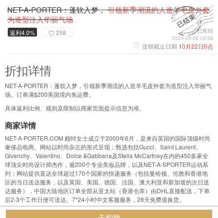
NET-A-PORTER：蓬软入梦，
引领新季潮流的人造羊毛皮外套
为造型注入华丽气场
已售32
返利4.0%
258
2025-09-08 09:58
促销截止日期
10月22日0点
折扣详情
NET-A-PORTER：蓬软入梦，引领新季潮流的人造羊毛皮外套为造型注入华丽气
场。订单满$200美国境内免运费。
具体返利比例、规则及限制以商家页面提示信息为准。
商家详情
NET-A-PORTER.COM 颇特女士成立于2000年6月，是来自英国的国际顶级时尚
奢侈品电商。网站以时尚杂志的形式呈现；甄选包括Gucci、Saint Laurent、
Givenchy、Valentino、Dolce &Gabbana及Stella McCartney在内的450多家全
球顶尖时尚设计师杰作，逾200个专业美妆品牌，以及NET-A-SPORTER运动系
列；网站提供直达全球超过170个国家的快递服务（包括曼哈顿、伦敦和香港地
区的当日送达服务，以及英国、美国、德国、法国、澳大利亚和新加坡的次日送
达服务），中国大陆地区订单全部从亚太站（香港仓库）由DHL直接配送，下单
后2-3个工作日便可送达。7*24小时中文客服服务，28天免费退换货。
去购物