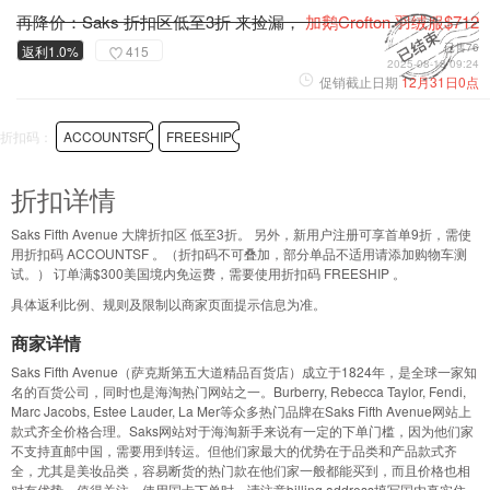
再降价：Saks 折扣区低至3折 来捡漏，
加鹅Crofton 羽绒服$712
已售76
返利1.0%
415
2025-08-18 09:24
促销截止日期
12月31日0点
折扣码：
ACCOUNTSF
FREESHIP
折扣详情
Saks Fifth Avenue 大牌折扣区 低至3折。 另外，新用户注册可享首单9折，需使
用折扣码 ACCOUNTSF 。（折扣码不可叠加，部分单品不适用请添加购物车测
试。） 订单满$300美国境内免运费，需要使用折扣码 FREESHIP 。
具体返利比例、规则及限制以商家页面提示信息为准。
商家详情
Saks Fifth Avenue（萨克斯第五大道精品百货店）成立于1824年，是全球一家知
名的百货公司，同时也是海淘热门网站之一。Burberry, Rebecca Taylor, Fendi,
Marc Jacobs, Estee Lauder, La Mer等众多热门品牌在Saks Fifth Avenue网站上
款式齐全价格合理。Saks网站对于海淘新手来说有一定的下单门槛，因为他们家
不支持直邮中国，需要用到转运。但他们家最大的优势在于品类和产品款式齐
全，尤其是美妆品类，容易断货的热门款在他们家一般都能买到，而且价格也相
对有优势，值得关注。使用国卡下单时，请注意billing address填写国内真实住