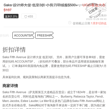
Saks 设计师大促 低至3折 小剪刀羽绒服$500+，
UGG泰迪大衣
$187
已售23
返利1.0%
455
2025-12-29 09:43
促销截止日期
1月31日0点
折扣码：
ACCOUNTSF
FREESHIP
折扣详情
Saks Fifth Avenue 设计师大促 低至3折。 另外，新用户注册可享首单9折，需使
用折扣码 ACCOUNTSF 。（折扣码不可叠加，部分单品不适用请添加购物车测
试。） 订单满$300美国境内免运费，需要使用折扣码 FREESHIP 截止日期为1月
30日
具体返利比例、规则及限制以商家页面提示信息为准。
商家详情
Saks Fifth Avenue（萨克斯第五大道精品百货店）成立于1824年，是全球一家知
名的百货公司，同时也是海淘热门网站之一。Burberry, Rebecca Taylor, Fendi,
Marc Jacobs, Estee Lauder, La Mer等众多热门品牌在Saks Fifth Avenue网站上
款式齐全价格合理。Saks网站对于海淘新手来说有一定的下单门槛，因为他们家