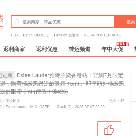
搜索
HBX
Baltini CLOSED
Farfetch 发发奇
NET-A-PORTER APAC
返利商家
返利优惠
转运频道
年中大促
Estee Lauder雅诗兰黛香港站：官網7月限定
已过期
遇，購買極緻黑鑽逆齡眼霜 15ml， 即享額外極緻黑
逆齡眼霜 5ml (價值HK$425)
类：
美妆护肤
已售：47
：Estee Lauder HK CLOSED
发布时间：2025-07-07 22:00