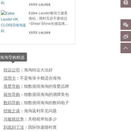
惠，一单Get所有明星单
品，新人福利首单9折，
加倍返利相当于再打9
Estee Lauder雅诗兰黛香
折！不要错过啦~
港站：限时五折不要错过
~Sheer Shine光感琉璃唇
膏¥300+入手~四色号有
货，可叠加新人9折！价
值3000+的Re-Nutriv护理
套装2000+入手~加倍返利
相当于再打9折！
海淘导购精选
转运公司
：
海淘转运大法好
信用卡
：
不是每张卡都适合海淘
母婴导购
：
细数值得海淘的母婴品牌
箱包导购
：
细数值得海淘的潮牌美包
数码导购
：
细数值得海淘的数码电子
经验之谈
：
海淘返利常见问题
与被税抗争
：
关税税率知多少
到底到了没
：
国际快递随时查