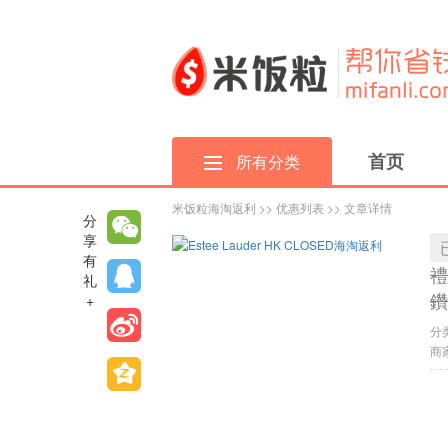
首页
所有分类
米饭粒海淘返利
>>
优惠列表
>> 文章详情
分
享
有
禮
礼
鑽
+
分
商家