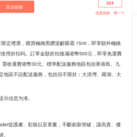
224
直达链接
优惠很棒，赞一个
官網7月限定禮遇，購買極緻黑鑽逆齡眼霜 15ml，即享額外極緻
)。无需使用折扣码。訂單金額折扣後滿港幣500元，即享免運費
，需收運費港幣30元。標準配送服務地區包括香港島、九
定地區不設配送服務，包括但不限於︰大浪灣、羅湖、大
提示信息为准。
Lauder從護膚、彩妝以至香薰，不斷創新突破，讓高貴、優
碑。