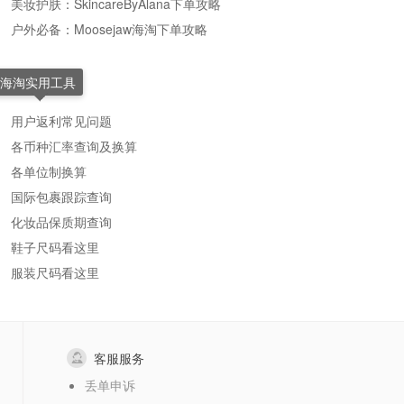
美妆护肤：SkincareByAlana下单攻略
户外必备：Moosejaw海淘下单攻略
海淘实用工具
用户返利常见问题
各币种汇率查询及换算
各单位制换算
国际包裹跟踪查询
化妆品保质期查询
鞋子尺码看这里
服装尺码看这里
客服服务
丢单申诉