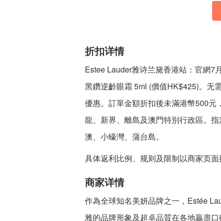
折扣详情
Estee Lauder雅诗兰黛香港站：
黑鑽逆齡眼霜 5ml (價值HK$425
優惠。訂單金額折扣後未滿港幣500元
龍、新界、離島及澳門特別行政區。指
澳、小蠔灣、蒲台島。
具体返利比例、规则及限制以商家页面
商家详情
作為全球知名美妍品牌之一，Estée 
雅的品牌形象及超卓品質在各地贏盡口