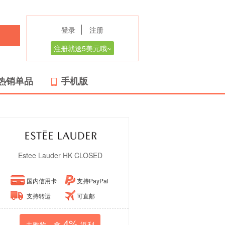
登录
注册
注册就送5美元哦~
热销单品
手机版
Estee Lauder HK CLOSED
国内信用卡
支持PayPal
支持转运
可直邮
4%
去购物，拿
返利