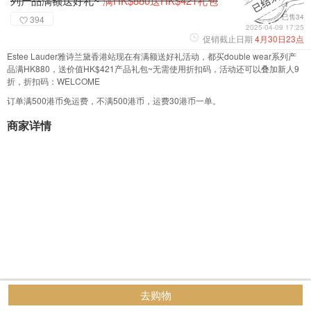
列产品满额送好礼~
满HK$880送HK$421礼包
已售34
394
2025-04-09 17:25
促销截止日期
4月30日23点
Estee Lauder雅诗兰黛香港站现在有满额送好礼活动，都买double wear系列产
品满HK880，送价值HK$421产品礼包~无需使用折扣码，活动还可以叠加新人9
折，折扣码：WELCOME
订单满500港币免运费，不满500港币，运费30港币一单。
商家详情
去购物