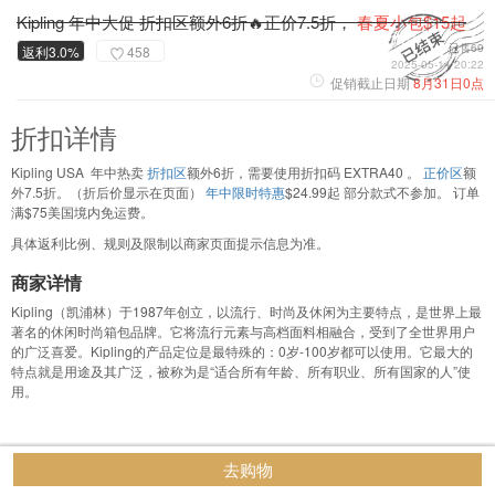
Kipling 年中大促 折扣区额外6折🔥正价7.5折，
春夏小包$15起
已售69
返利3.0%
458
2025-05-14 20:22
促销截止日期
8月31日0点
折扣详情
Kipling USA 年中热卖
折扣区
额外6折，需要使用折扣码 EXTRA40 。
正价区
额
外7.5折。（折后价显示在页面）
年中限时特惠
$24.99起 部分款式不参加。 订单
满$75美国境内免运费。
具体返利比例、规则及限制以商家页面提示信息为准。
商家详情
Kipling（凯浦林）于1987年创立，以流行、时尚及休闲为主要特点，是世界上最
著名的休闲时尚箱包品牌。它将流行元素与高档面料相融合，受到了全世界用户
的广泛喜爱。Kipling的产品定位是最特殊的：0岁-100岁都可以使用。它最大的
特点就是用途及其广泛，被称为是“适合所有年龄、所有职业、所有国家的人”使
用。
去购物