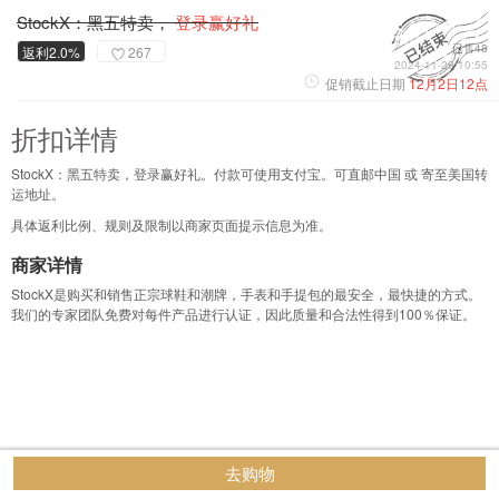
StockX：黑五特卖，
登录赢好礼
已售48
返利2.0%
267
2024-11-29 10:55
促销截止日期
12月2日12点
折扣详情
StockX：黑五特卖，登录赢好礼。付款可使用支付宝。可直邮中国 或 寄至美国转
运地址。
具体返利比例、规则及限制以商家页面提示信息为准。
商家详情
StockX是购买和销售正宗球鞋和潮牌，手表和手提包的最安全，最快捷的方式。
我们的专家团队免费对每件产品进行认证，因此质量和合法性得到100％保证。
去购物