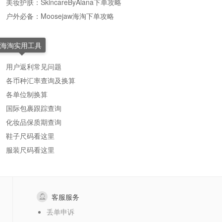
美妆护肤：SkincareByAlana下单攻略
户外必备：Moosejaw海淘下单攻略
海淘实用工具
用户返利常见问题
各币种汇率查询及换算
各单位制换算
国际包裹跟踪查询
化妆品保质期查询
鞋子尺码看这里
服装尺码看这里
客服服务
丢单申诉