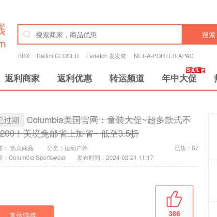
搜索
HBX
Baltini CLOSED
Farfetch 发发奇
NET-A-PORTER APAC
返利商家
返利优惠
转运频道
年中大促
Columbia美国官网：童装大促~超多款式不
已过期
200！美境免邮省上加省~ 低至3.5折
签：
热卖商品
分类：
运动户外
已售：87
：Columbia Sportswear
发布时间：2024-02-21 11:17
386
直达链接