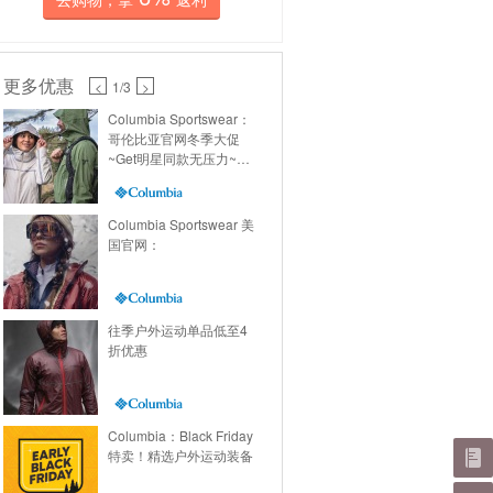
更多优惠
<
1
/3
>
Columbia Sportswear：
哥伦比亚官网冬季大促
~Get明星同款无压力~满
额送礼卡省上加省~
Columbia Sportswear 美
国官网：
往季户外运动单品低至4
折优惠
Columbia：Black Friday
特卖！精选户外运动装备