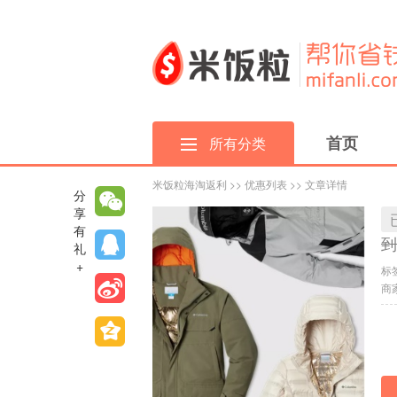
首页
所有分类
米饭粒海淘返利
>>
优惠列表
>> 文章详情
分
享
有
到
礼
+
标
商家