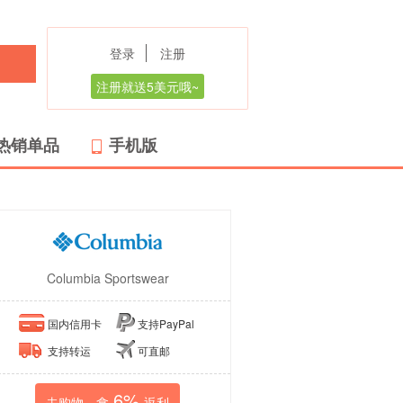
登录
注册
注册就送5美元哦~
热销单品
手机版
Columbia Sportswear
国内信用卡
支持PayPal
支持转运
可直邮
6%
去购物，拿
返利