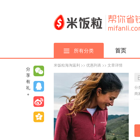
首页
所有分类
米饭粒海淘返利
>>
优惠列表
>> 文章详情
分
享
有
礼
分
+
商家