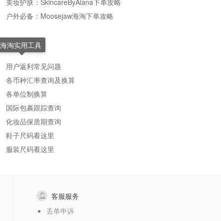
美妆护肤：SkincareByAlana下单攻略
户外必备：Moosejaw海淘下单攻略
海淘实用工具
用户返利常见问题
各币种汇率查询及换算
各单位制换算
国际包裹跟踪查询
化妆品保质期查询
鞋子尺码看这里
服装尺码看这里
客服服务
丢单申诉