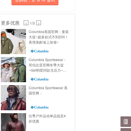
更多优惠
<
1
/3
>
Columbia美国官网：童装
大促~超多款式不到200！
美境免邮省上加省~
Columbia Sportswear：
哥伦比亚官网冬季大促
~Get明星同款无压力~满
额送礼卡省上加省~
Columbia Sportswear 美
国官网：
往季户外运动单品低至4
折优惠