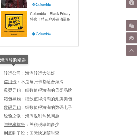
Columbia：Black Friday
特卖！精选户外运动装备
海淘导购精选
转运公司
：
海淘转运大法好
信用卡
：
不是每张卡都适合海淘
母婴导购
：
细数值得海淘的母婴品牌
箱包导购
：
细数值得海淘的潮牌美包
数码导购
：
细数值得海淘的数码电子
经验之谈
：
海淘返利常见问题
与被税抗争
：
关税税率知多少
到底到了没
：
国际快递随时查