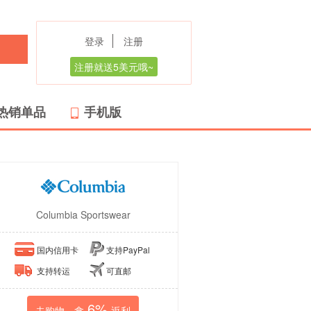
登录
注册
注册就送5美元哦~
热销单品
手机版
Columbia Sportswear
国内信用卡
支持PayPal
支持转运
可直邮
6%
去购物，拿
返利