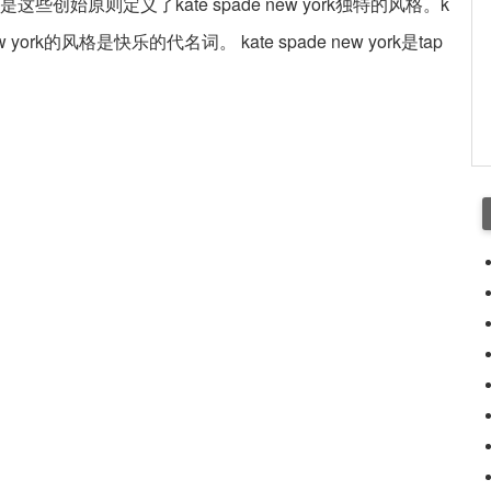
创始原则定义了kate spade new york独特的风格。k
 new york的风格是快乐的代名词。 kate spade new york是tap