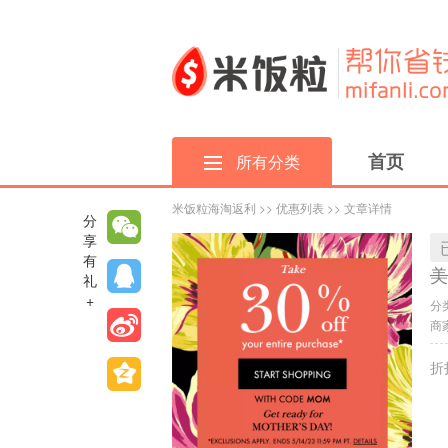
首页
所有分类
米饭粒海淘返利
>>
优惠列表
>> 文章详情
分
享
有
美
礼
+
分
商家
折