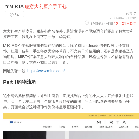
在MIRTA
磕意大利原产手工包
已售17
54
2021-09-26 17:32
促销截止日期
12月31日0点
意大利生产的皮具、服装都声名在外，最近发现有个网站适合近距离了解意大利
原产工艺，我刚在上面下了一单，尝尝鲜。
MIRTA是个主营服饰箱包等产品的网站，除了有handmade包包以外，还有服
饰、鞋履、皮带、手套等多类穿搭单品，不光有日常使用的，还有居家服甚至宠
物用具。MIRTA汇集了意大利匠人制作的各种品牌，风格也各异，相信总有适合
自己的那一款，大家不妨自己去逛一逛。
网址先弹一波
https://www.mirta.com/
Part 1购物流程
这个网站风格很简洁，来到主页后，直接找到右上角的小人头，开始准备注册账
户。插一句，左上角有一个货币单位转变的链接，里面可以选你需要的货币种
类，页面就会以这种货币作为价格显示基础货币。