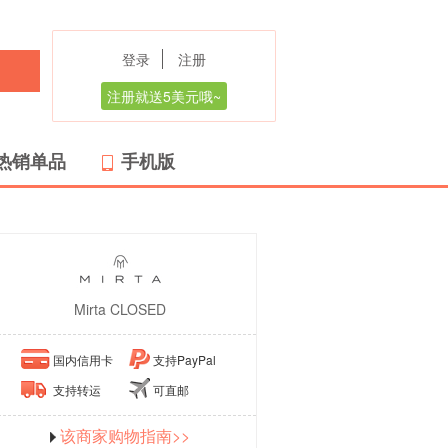
登录
注册
注册就送5美元哦~
热销单品
手机版
Mirta CLOSED
国内信用卡
支持PayPal
支持转运
可直邮
该商家购物指南>>