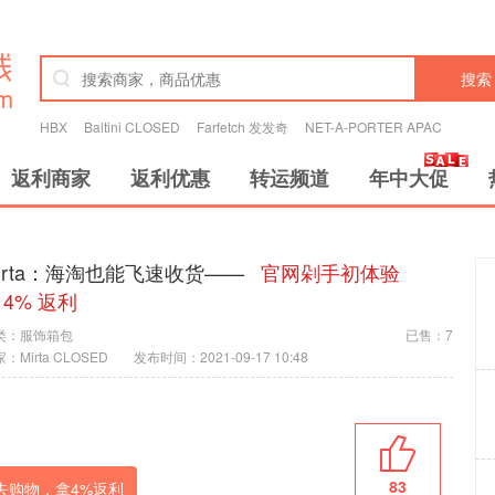
搜索
HBX
Baltini CLOSED
Farfetch 发发奇
NET-A-PORTER APAC
返利商家
返利优惠
转运频道
年中大促
irta：海淘也能飞速收货——
官网剁手初体验
 4% 返利
类：
服饰箱包
已售：7
：Mirta CLOSED
发布时间：2021-09-17 10:48
83
去购物，拿
4%
返利