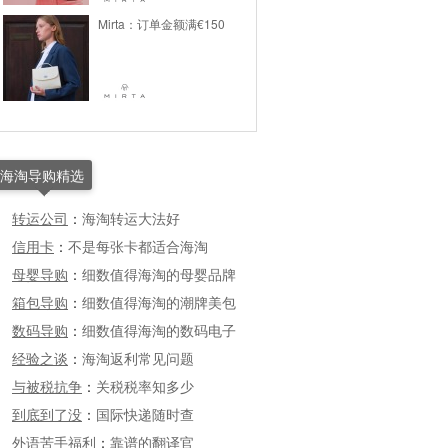
Mirta：订单金额满€150
海淘导购精选
转运公司
：
海淘转运大法好
信用卡
：
不是每张卡都适合海淘
母婴导购
：
细数值得海淘的母婴品牌
箱包导购
：
细数值得海淘的潮牌美包
数码导购
：
细数值得海淘的数码电子
经验之谈
：
海淘返利常见问题
与被税抗争
：
关税税率知多少
到底到了没
：
国际快递随时查
外语苦手福利
：
靠谱的翻译官