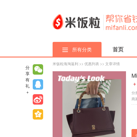
首页
所有分类
米饭粒海淘返利
>>
优惠列表
>> 文章详情
分
享
M
有
+
礼
+
分
商家