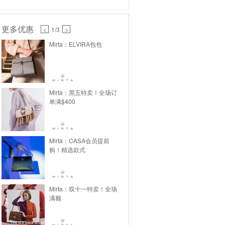
更多优惠
<
1
/3
>
Mirta：ELVIRA包包
Mirta：黑五特卖！全场订
单满$400
Mirta：CASA会员提前
购！精选款式
Mirta：双十一特卖！全场
满额