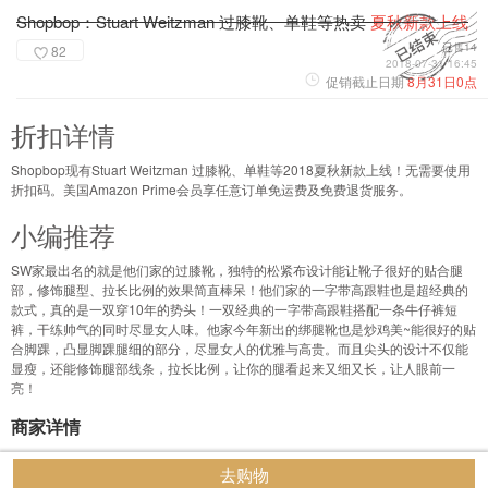
Shopbop：Stuart Weitzman 过膝靴、单鞋等热卖
夏秋新款上线
已售14
82
2018-07-31 16:45
促销截止日期
8月31日0点
折扣详情
Shopbop现有Stuart Weitzman 过膝靴、单鞋等2018夏秋新款上线！无需要使用
折扣码。美国Amazon Prime会员享任意订单免运费及免费退货服务。
小编推荐
SW家最出名的就是他们家的过膝靴，独特的松紧布设计能让靴子很好的贴合腿
部，修饰腿型、拉长比例的效果简直棒呆！他们家的一字带高跟鞋也是超经典的
款式，真的是一双穿10年的势头！一双经典的一字带高跟鞋搭配一条牛仔裤短
裤，干练帅气的同时尽显女人味。他家今年新出的绑腿靴也是炒鸡美~能很好的贴
合脚踝，凸显脚踝腿细的部分，尽显女人的优雅与高贵。而且尖头的设计不仅能
显瘦，还能修饰腿部线条，拉长比例，让你的腿看起来又细又长，让人眼前一
亮！
商家详情
去购物