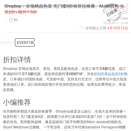
Shopbop：全场精品热卖 无门槛8折收菲拉格慕、MJ相机包
低
至2折+额外7.5折
已售5
89
2018-04-11 13:48
促销截止日期
4月15日12点
折扣码：
EVENT18
折扣详情
Shopbop 官网全场美衣、美包、美鞋及配饰热卖，任意订单可享
8折
优惠，或订
单满$500可享
7.5折
优惠，需使用优惠码"
EVENT18
"。另有
折扣区商品低至2折
热
卖。订单满$100国际免邮，可直邮中国。支持支付宝支付，仅限寄往中国大陆及
香港地区订单。进口税和税款预付并添加到您的总额。如果实际费用较少，将退
还差额。
小编推荐
在衣橱鞋柜都该大换血的春夏季，Shopbop就是这么贴心，全场大促来的就像一
场及时雨！无门槛直接8折，跟闺蜜小伙伴们凑满$500直接7.5折！这个时候收轻
奢的包包、鞋和配饰超棒，像是超级热门抢手秒断货的Marc Jacobs的相机包、
Stuart Weitzman过膝靴、一字带凉鞋，还有万年经典Salvatore Ferragamo蝴蝶