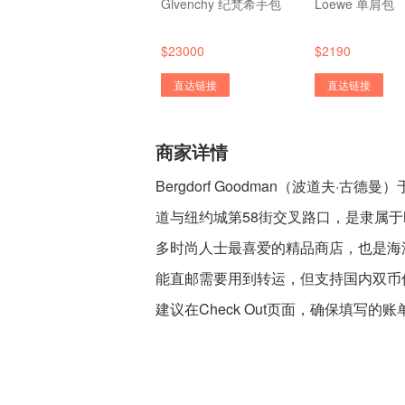
Givenchy 纪梵希手包
Loewe 单肩包
$23000
$2190
直达链接
直达链接
商家详情
Bergdorf Goodman（波道夫·古德曼
道与纽约城第58街交叉路口，是隶属于Ne
多时尚人士最喜爱的精品商店，也是海
能直邮需要用到转运，但支持国内双币信用卡
建议在Check Out页面，确保填