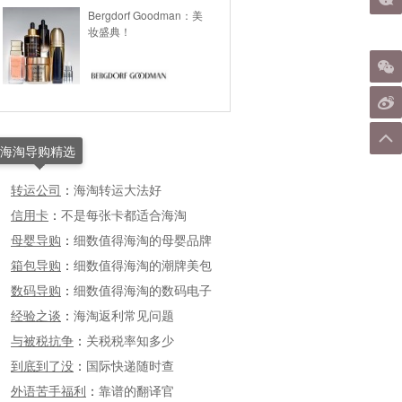
Bergdorf Goodman：美
妆盛典！
海淘导购精选
转运公司
：
海淘转运大法好
信用卡
：
不是每张卡都适合海淘
母婴导购
：
细数值得海淘的母婴品牌
箱包导购
：
细数值得海淘的潮牌美包
数码导购
：
细数值得海淘的数码电子
经验之谈
：
海淘返利常见问题
与被税抗争
：
关税税率知多少
到底到了没
：
国际快递随时查
外语苦手福利
：
靠谱的翻译官