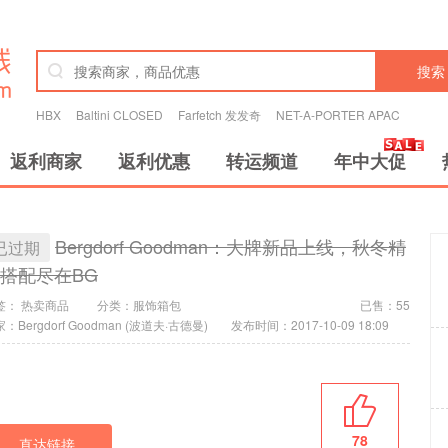
搜索
HBX
Baltini CLOSED
Farfetch 发发奇
NET-A-PORTER APAC
返利商家
返利优惠
转运频道
年中大促
Bergdorf Goodman：大牌新品上线，秋冬精
已过期
搭配尽在BG
签：
热卖商品
分类：
服饰箱包
已售：55
：Bergdorf Goodman (波道夫·古德曼)
发布时间：2017-10-09 18:09
78
直达链接