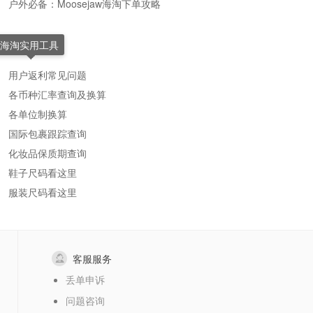
户外必备：Moosejaw海淘下单攻略
海淘实用工具
用户返利常见问题
各币种汇率查询及换算
各单位制换算
国际包裹跟踪查询
化妆品保质期查询
鞋子尺码看这里
服装尺码看这里
客服服务
丢单申诉
问题咨询