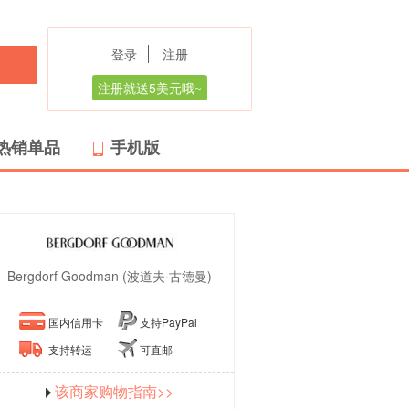
登录
注册
注册就送5美元哦~
热销单品
手机版
Bergdorf Goodman (波道夫·古德曼)
国内信用卡
支持PayPal
支持转运
可直邮
该商家购物指南>>