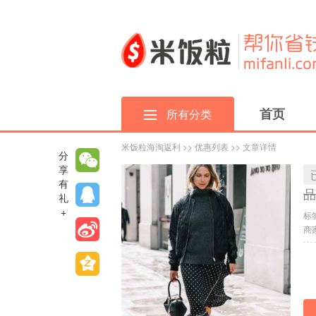
首页
所有分类
米饭粒海淘返利
>>
优惠列表
>> 文章详情
分
享
有
品
礼
+
标
商家