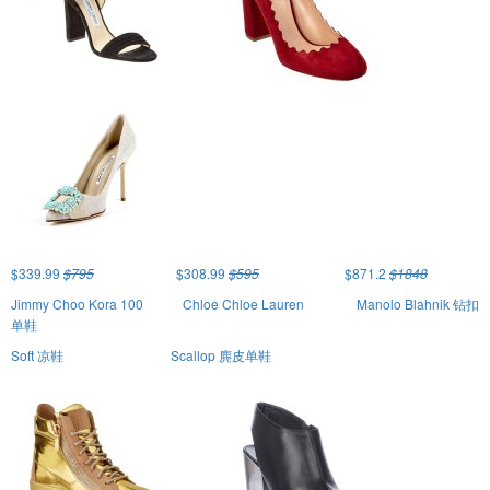
$339.99
$795
$308.99
$595
$871.2
$1848
Jimmy Choo Kora 100
Chloe Chloe Lauren
Manolo Blahnik 钻扣
单鞋
Soft 凉鞋
Scallop 麂皮单鞋