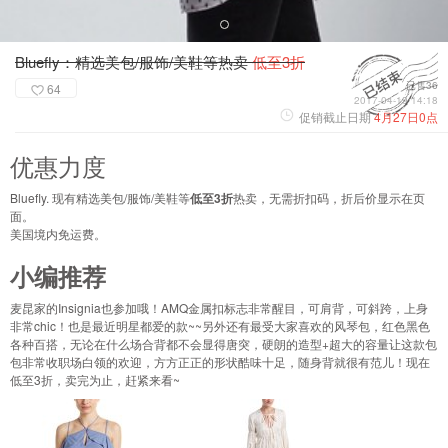
Bluefly：精选美包/服饰/美鞋等热卖
低至3折
已售36
64
2017-04-19 14:18
促销截止日期
4月27日0点
优惠力度
Bluefly. 现有精选美包/服饰/美鞋等
低至3折
热卖，无需折扣码，折后价显示在页
面。
美国境内免运费。
小编推荐
麦昆家的Insignia也参加哦！AMQ金属扣标志非常醒目，可肩背，可斜跨，上身
非常chic！也是最近明星都爱的款~~另外还有最受大家喜欢的风琴包，红色黑色
各种百搭，无论在什么场合背都不会显得唐突，硬朗的造型+超大的容量让这款包
包非常收职场白领的欢迎，方方正正的形状酷味十足，随身背就很有范儿！现在
低至3折，卖完为止，赶紧来看~