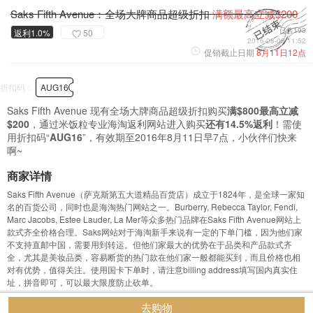
Saks Fifth Avenue：全场大牌商品超级折扣
满额最高立减$200
已售193
返利1.0%
50
2016-08-08 11:52
促销截止日期
8月11日12点
折扣码：
AUG16
Saks Fifth Avenue 现有全场大牌商品超级折扣购买
满$800最高立减
$200
，通过米饭粒专业海淘返利网站进入购买
还有14.5%返利
！需使
用折扣码“
AUG16
”，有效期至2016年8月11日早7点，小伙伴们快来
啊~
商家详情
Saks Fifth Avenue（萨克斯第五大道精品百货店）成立于1824年，是全球一家知
名的百货公司，同时也是海淘热门网站之一。Burberry, Rebecca Taylor, Fendi,
Marc Jacobs, Estee Lauder, La Mer等众多热门品牌在Saks Fifth Avenue网站上
款式齐全价格合理。Saks网站对于海淘新手来说有一定的下单门槛，因为他们家
不支持直邮中国，需要用到转运。但他们家最大的优势在于品类和产品款式齐
全，尤其是美妆品类，容易断货的热门款在他们家一般都能买到，而且价格也相
对有优势，值得关注。使用国卡下单时，请注意billing address填写国内真实住
址，拼音即可，可以最大限度防止砍单。
去购物