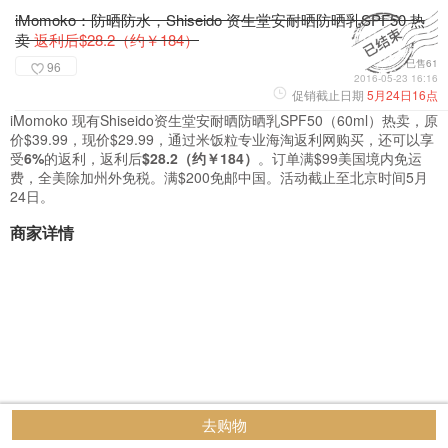
iMomoko：防晒防水，Shiseido 资生堂安耐晒防晒乳SPF50 热
卖
返利后$28.2（约￥184）
已售61
96
2016-05-23 16:16
促销截止日期
5月24日16点
iMomoko 现有Shiseido资生堂安耐晒防晒乳SPF50（60ml）热卖，原
价$39.99，现价$29.99，通过米饭粒专业海淘返利网购买，还可以享
受
6%
的返利，返利后
$28.2（约￥184）
。订单满$99​美国境内免运
费，全美除加州外免税。满$200免邮中国。活动截止至北京时间5月
24日。
商家详情
去购物