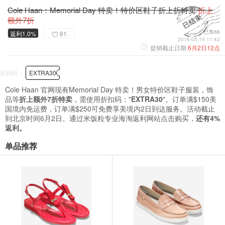
Cole Haan：Memorial Day 特卖！特价区鞋子折上折特卖
折上
额外7折
已售66
返利1.0%
81
2016-05-19 11:42
促销截止日期
6月2日12点
折扣码：
EXTRA30
Cole Haan 官网现有Memorial Day 特卖！男女特价区鞋子服装，饰
品等
折上额外7折特卖
，需使用折扣码："
EXTRA30
"。订单满$150美
国境内免运费，订单满$250可免费享美境内2日到达服务。活动截止
到北京时间6月2日。通过米饭粒专业海淘返利网站点击购买，
还有4%
返利。
单品推荐