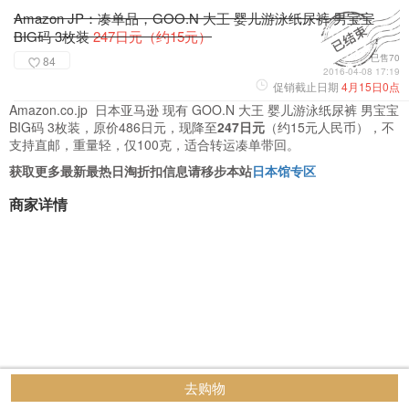
Amazon JP：凑单品，GOO.N 大王 婴儿游泳纸尿裤 男宝宝
BIG码 3枚装
247日元（约15元）
已售70
84
2016-04-08 17:19
促销截止日期
4月15日0点
Amazon.co.jp 日本亚马逊 现有 GOO.N 大王 婴儿游泳纸尿裤 男宝宝
BIG码 3枚装，原价486日元，现降至
247日元
（约15元人民币），不
支持直邮，重量轻，仅100克，适合转运凑单带回。
获取更多最新最热日淘折扣信息请移步本站
日本馆专区
商家详情
去购物