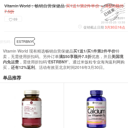
Vitamin World：畅销自营保健品
买1送1/第2件半价 + 满$50额外
7.5折
已售201
69
2016-03-25 13:55
促销截止日期
3月30日16点
折扣码：
ESTRBNY
Vitamin World 现有精选畅销自营保健品
买1送1/买1件第2件半价
特
卖，无需使用折扣码。另外订单
满$50享额外7.5折
优惠，并且
美国境
内免运费
，需使用折扣码“
ESTRBNY
”。通过米饭粒专业海淘返利网购
买，
还有12%返利
。活动有效至北京时间2016年3月30日。
单品推荐