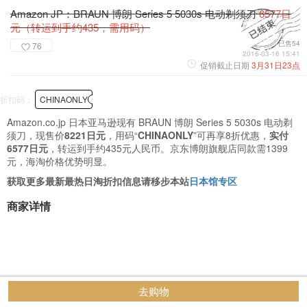
Amazon JP：BRAUN 博朗 Series 5 5030s 电动剃须刀
6577日
元（转运到手约435，需用码）
已售54
76
2016-03-16 15:41
促销截止日期
3月31日23点
折扣码：
CHINAONLY
Amazon.co.jp 日本亚马逊现有 BRAUN 博朗 Series 5 5030s 电动剃
须刀，现售价
8221日元
，用码“
CHINAONLY
”可再享8折优惠，
实付
6577日元
，转运到手约435元人民币。京东博朗旗舰店同款需1399
元，海淘价格优势明显。
获取更多最新最热日淘折扣信息请移步本站
日本馆专区
商家详情
去购物