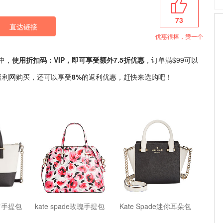
73
直达链接
优惠很棒，赞一个
卖中，
使用折扣码：VIP，即可享受额外7.5折优惠
，订单满$99可以
返利网购买，还可以享受
8%
的返利优惠，赶快来选购吧！
单肩手提包
kate spade玫瑰手提包
Kate Spade迷你耳朵包