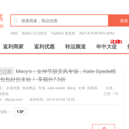
搜索
HBX
Baltini CLOSED
Farfetch 发发奇
NET-A-PORTER APAC
返利商家
返利优惠
转运频道
年中大促
Macy's：女神节甜美风专场，Kate Spade精
已过期
包包好价来收！ 享额外7.5折
签：
全场优惠
热卖商品
专场
kate-spade
Macy
女神
甜美风
分类：
饰箱包
已售：70
：Macys.com
发布时间：2016-03-09 19:25
扣码：
VIP