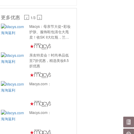
更多优惠
<
1
/3
>
Macys：母亲节大促~彩妆
护肤、服饰鞋包清仓大甩
卖！收SK II大红瓶，兰蔻
粉水、拉夫劳伦超多款式
不到50美金、Kipling包包
有好价~
亲友特卖会！时尚单品低
至7折优惠，精选美妆8.5
折优惠
Macys.com：
Macys.com：