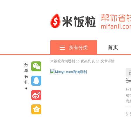
首页
所有分类
米饭粒海淘返利
>>
优惠列表
>> 文章详情
分
享
有
选
礼
+
标
服
商家
折