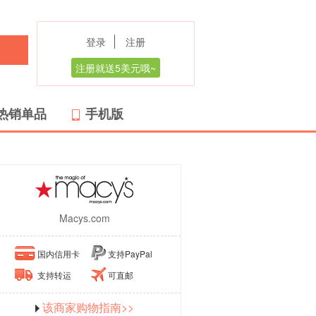
登录
注册
注册就送5美元哦~
热销单品
手机版
Macys.com
国内信用卡
支持PayPal
支持转运
可直邮
该商家购物指南>>