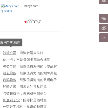
Macys.com：
海淘导购精选
转运公司
：
海淘转运大法好
信用卡
：
不是每张卡都适合海淘
母婴导购
：
细数值得海淘的母婴品牌
箱包导购
：
细数值得海淘的潮牌美包
数码导购
：
细数值得海淘的数码电子
经验之谈
：
海淘返利常见问题
与被税抗争
：
关税税率知多少
到底到了没
：
国际快递随时查
外语苦手福利
：
靠谱的翻译官