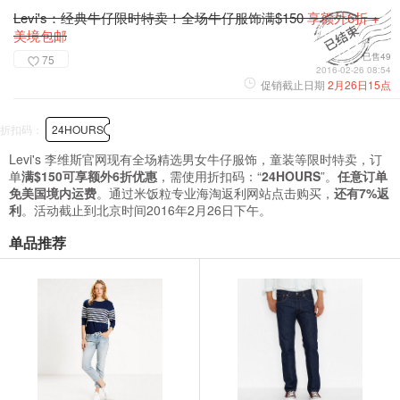
Levi's：经典牛仔限时特卖！全场牛仔服饰满$150
享额外6折 +
美境包邮
已售49
75
2016-02-26 08:54
促销截止日期
2月26日15点
折扣码：
24HOURS
Levi's 李维斯官网现有全场精选男女牛仔服饰，童装等限时特卖，订
单
满$150可享额外6折优惠
，需使用折扣码：“
24HOURS
”。
任意订单
免美国境内运费
。通过米饭粒专业海淘返利网站点击购买，
还有7%返
利
。活动截止到北京时间2016年2月26日下午。
单品推荐