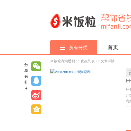
首页
所有分类
米饭粒海淘返利
>>
优惠列表
>> 文章详情
分
享
有
F
礼
+
标
分
商家