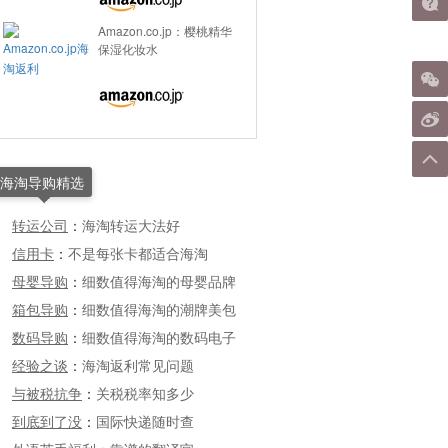
Amazon.co.jp：樱桃精华
保湿化妆水
海淘导购精选
转运公司
：
海淘转运大法好
信用卡
：
不是每张卡都适合海淘
母婴导购
：
细数值得海淘的母婴品牌
箱包导购
：
细数值得海淘的潮牌美包
数码导购
：
细数值得海淘的数码电子
经验之谈
：
海淘返利常见问题
与被税抗争
：
关税税率知多少
到底到了没
：
国际快递随时查