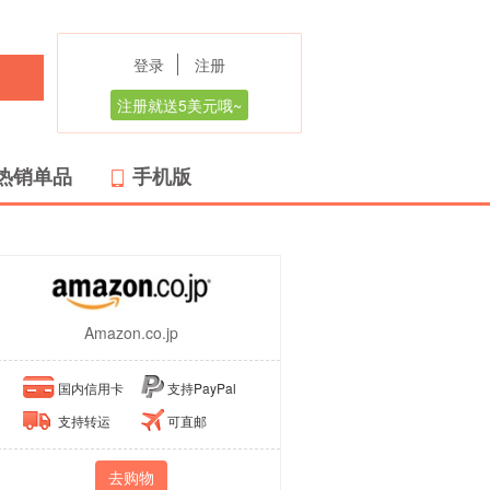
登录
注册
注册就送5美元哦~
热销单品
手机版
Amazon.co.jp
国内信用卡
支持PayPal
支持转运
可直邮
去购物