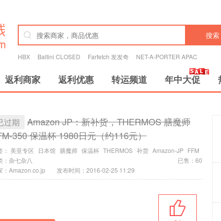
搜索
HBX
Baltini CLOSED
Farfetch 发发奇
NET-A-PORTER APAC
返利商家
返利优惠
转运频道
年中大促
Amazon JP：新补货，THERMOS 膳魔师
已过期
FM-350 保温杯 1980日元（约116元）
签：
美亚专区
日本馆
膳魔师
保温杯
THERMOS
补货
Amazon-JP
FFM
类：
杂七杂八
已售：60
：Amazon.co.jp
发布时间：2016-02-25 11:29