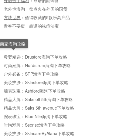
外语苦手福利
：
靠谱的翻译官
老外也海淘
：
盘点火在外国的国货
方块世界
：
值得收藏的5款乐高产品
青春不要痘
：
靠谱的祛痘法宝
商家海淘攻略
母婴精选：Drustore海淘下单攻略
时尚潮牌：Nordstrom海淘下单攻略
户外必备：STP海淘下单攻略
美妆护肤：Skinstore海淘下单攻略
腕表珠宝：Ashford海淘下单攻略
精品大牌：Saks off 5th海淘下单攻略
精品大牌：Saks 5th avenue下单攻略
腕表珠宝：Blue Nile海淘下单攻略
时尚潮牌：Ssense海淘下单攻略
美妆护肤：SkincareByAlana下单攻略