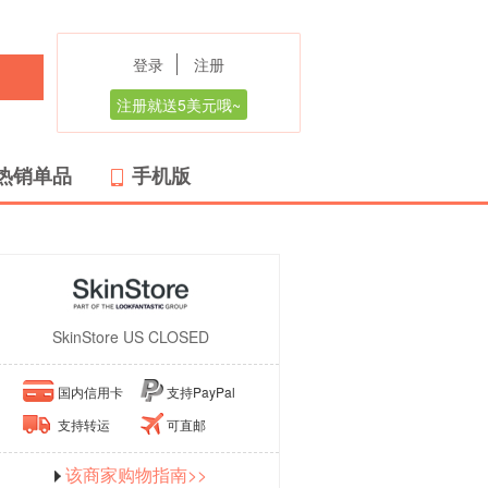
登录
注册
注册就送5美元哦~
热销单品
手机版
SkinStore US CLOSED
国内信用卡
支持PayPal
支持转运
可直邮
该商家购物指南>>