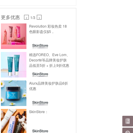
更多优惠
<
1
/3
>
Revolution 彩妆热卖 18
色眼影盘仅$5，
精选FOREO、Eve Lom、
Decorté等品牌美妆护肤
品低至5折 + 折上9折优惠
Alurx品牌美妆护肤品6折
优惠
SkinStore：