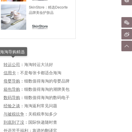
SkinStore：精选Decorte
品牌美妆护肤品
海淘导购精选
转运公司
：
海淘转运大法好
信用卡
：
不是每张卡都适合海淘
母婴导购
：
细数值得海淘的母婴品牌
箱包导购
：
细数值得海淘的潮牌美包
数码导购
：
细数值得海淘的数码电子
经验之谈
：
海淘返利常见问题
与被税抗争
：
关税税率知多少
到底到了没
：
国际快递随时查
外语苦手福利
：
靠谱的翻译官