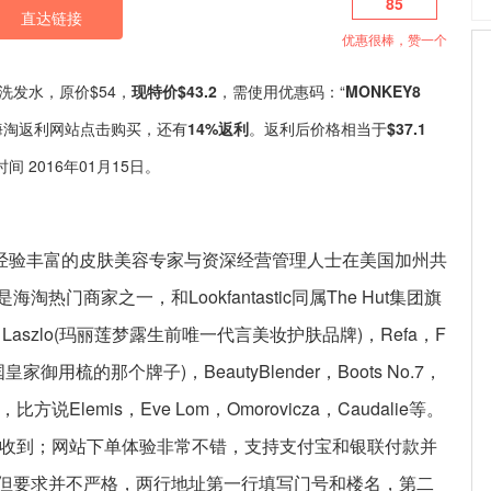
85
直达链接
优惠很棒，赞一个
润修复洗发水，原价$54，
现特价$43.2
，需使用优惠码：“
MONKEY8
海淘返利网站点击购买，还有
14%返利
。返利后价格相当于
$37.1
 2016年01月15日。
997年由经验丰富的皮肤美容专家与资深经营管理人士在美国加州共
门商家之一，和Lookfantastic同属The Hut集团旗
aszlo(玛丽莲梦露生前唯一代言美妆护肤品牌)，Refa，F
国皇家御用梳的那个牌子)，BeautyBlender，Boots No.7，
lemis，Eve Lom，Omorovicza，Caudalie等。
作日稳稳收到；网站下单体验非常不错，支持支付宝和银联付款并
但要求并不严格，两行地址第一行填写门号和楼名，第二