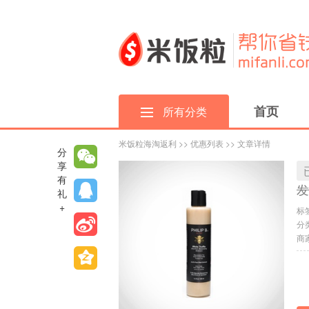
首页
所有分类
米饭粒海淘返利
>>
优惠列表
>> 文章详情
分
享
有
发
礼
+
标
分
商家