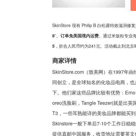
SkinStore 现有 Philip B 白松露特效滋
8
”。
订单免美国境内运费
。通过米饭粒专业
5
，折合人民币约为241元。活动截止到北京时间
商家详情
SkinStore.com（致美网）在1
同创立，是全球知名的化妆品电商，也是海淘热
下。他们家这些品牌比较有优势：Erno L
oreo洗脸刷，Tangle Teezer(就是出英
T3，一些耳熟能详的美妆品牌都能买到，比方说E
Skinstore一般下单后7-10个工
提供直邮中国服务，收货地址需要英文