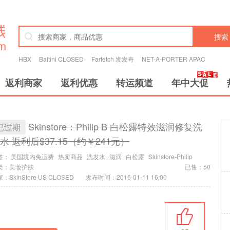
搜索
HBX
Baltini CLOSED
Farfetch 发发奇
NET-A-PORTER APAC
返利商家
返利优惠
转运频道
年中大促
Skinstore：Philip B 白松露特效滋润修复洗
已过期
水 返利后$37.15（约￥241元）
签：
美国境内免运费
热卖商品
洗发水
滋润
白松露
Skinstore-Philip
类：
美妆护肤
已售：50
：SkinStore US CLOSED
发布时间：2016-01-11 16:00