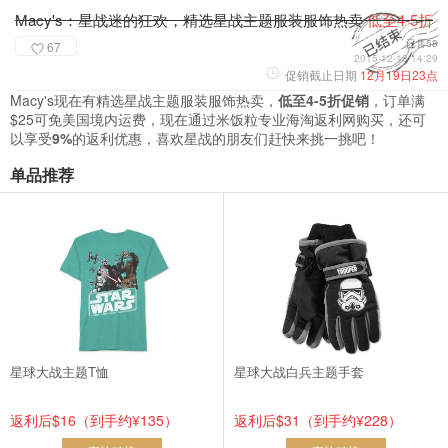
Macy's：星战迷的狂欢，精选星战主题服装服饰热卖
低至4-5折
已售58
67
2015-12-18 14:29
促销截止日期
12月19日23点
Macy's现在有精选星战主题服装服饰热卖，
低至4-5折促销
，订单满
$25可免美国境内运费，现在通过米饭粒专业海淘返利网购买，还可
以享受
9%
的返利优惠，喜欢星战的朋友们赶快来挑一挑吧！
单品推荐
星球大战主题T恤
星球大战白兵主题手套
返利后$16（到手约¥135）
返利后$31（到手约¥228）