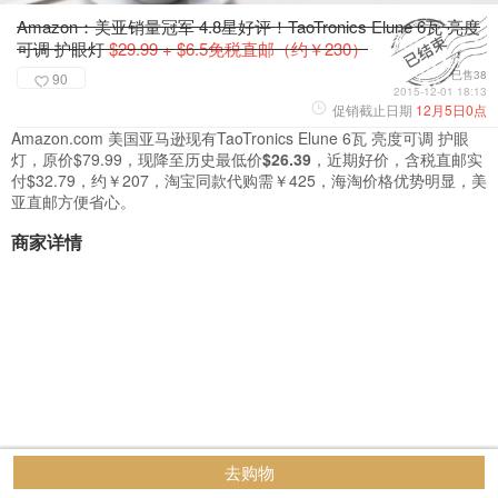
Amazon：美亚销量冠军 4.8星好评！TaoTronics Elune 6瓦 亮度
可调 护眼灯
$29.99 + $6.5免税直邮（约￥230）
已售38
90
2015-12-01 18:13
促销截止日期
12月5日0点
Amazon.com 美国亚马逊现有TaoTronics Elune 6瓦 亮度可调 护眼
灯，原价$79.99，现降至历史最低价
$26.39
，近期好价，含税直邮实
付$32.79，约￥207，淘宝同款代购需￥425，海淘价格优势明显，美
亚直邮方便省心。
商家详情
去购物