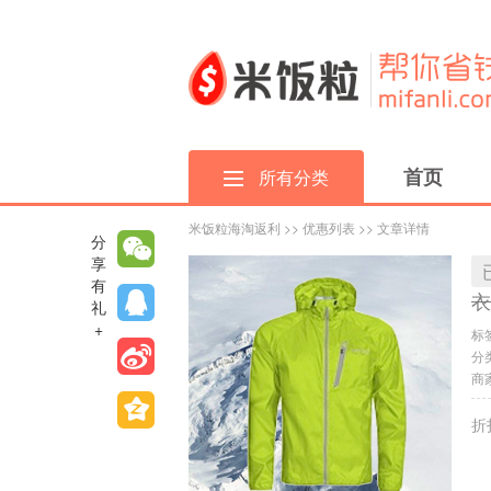
首页
所有分类
米饭粒海淘返利
>>
优惠列表
>> 文章详情
分
享
有
衣
礼
+
标
分
商家
折