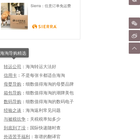
Sierra：任意订单免运费
海淘导购精选
转运公司
：
海淘转运大法好
信用卡
：
不是每张卡都适合海淘
母婴导购
：
细数值得海淘的母婴品牌
箱包导购
：
细数值得海淘的潮牌美包
数码导购
：
细数值得海淘的数码电子
经验之谈
：
海淘返利常见问题
与被税抗争
：
关税税率知多少
到底到了没
：
国际快递随时查
外语苦手福利
：
靠谱的翻译官