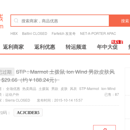
搜索
HBX
Baltini CLOSED
Farfetch 发发奇
NET-A-PORTER APAC
返利商家
返利优惠
转运频道
年中大促
STP : Marmot 土拨鼠 Ion Wind 男款皮肤风
已过期
 $29.66（约￥188.24元）
签：
全场优惠
热卖商品
土拨鼠
男款
皮肤
风衣
STP-Marmot
Ion-Wind
类：
运动户外
已售：87
：Sierra CLOSED
发布时间：2015-10-14 15:57
扣码：
ACJCIDER5