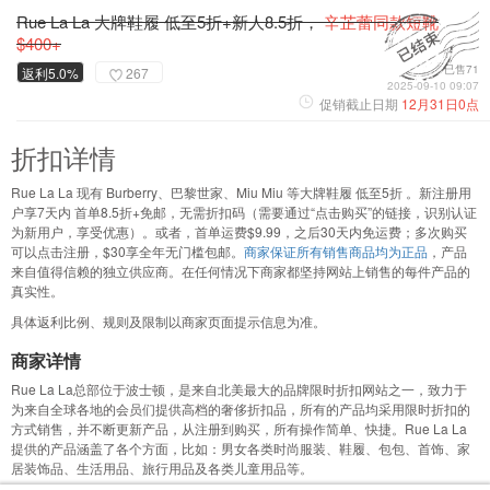
Rue La La 大牌鞋履 低至5折+新人8.5折，
辛芷蕾同款短靴
$400+
已售71
返利5.0%
267
2025-09-10 09:07
促销截止日期
12月31日0点
折扣详情
Rue La La 现有 Burberry、巴黎世家、Miu Miu 等大牌鞋履 低至5折 。新注册用
户享7天内 首单8.5折+免邮，无需折扣码（需要通过“点击购买”的链接，识别认证
为新用户，享受优惠）。或者，首单运费$9.99，之后30天内免运费；多次购买
可以点击注册，$30享全年无门槛包邮。
商家保证所有销售商品均为正品
，产品
来自值得信赖的独立供应商。在任何情况下商家都坚持网站上销售的每件产品的
真实性。
具体返利比例、规则及限制以商家页面提示信息为准。
商家详情
Rue La La总部位于波士顿，是来自北美最大的品牌限时折扣网站之一，致力于
为来自全球各地的会员们提供高档的奢侈折扣品，所有的产品均采用限时折扣的
方式销售，并不断更新产品，从注册到购买，所有操作简单、快捷。Rue La La
提供的产品涵盖了各个方面，比如：男女各类时尚服装、鞋履、包包、首饰、家
居装饰品、生活用品、旅行用品及各类儿童用品等。