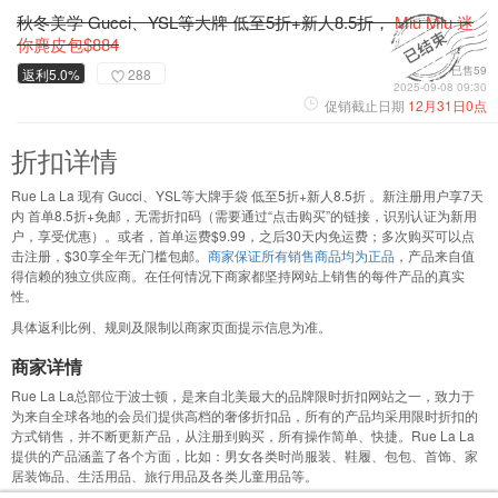
秋冬美学 Gucci、YSL等大牌 低至5折+新人8.5折，
Miu Miu 迷
你麂皮包$884
已售59
返利5.0%
288
2025-09-08 09:30
促销截止日期
12月31日0点
折扣详情
Rue La La 现有 Gucci、YSL等大牌手袋 低至5折+新人8.5折 。新注册用户享7天
内 首单8.5折+免邮，无需折扣码（需要通过“点击购买”的链接，识别认证为新用
户，享受优惠）。或者，首单运费$9.99，之后30天内免运费；多次购买可以点
击注册，$30享全年无门槛包邮。
商家保证所有销售商品均为正品
，产品来自值
得信赖的独立供应商。在任何情况下商家都坚持网站上销售的每件产品的真实
性。
具体返利比例、规则及限制以商家页面提示信息为准。
商家详情
Rue La La总部位于波士顿，是来自北美最大的品牌限时折扣网站之一，致力于
为来自全球各地的会员们提供高档的奢侈折扣品，所有的产品均采用限时折扣的
方式销售，并不断更新产品，从注册到购买，所有操作简单、快捷。Rue La La
提供的产品涵盖了各个方面，比如：男女各类时尚服装、鞋履、包包、首饰、家
居装饰品、生活用品、旅行用品及各类儿童用品等。