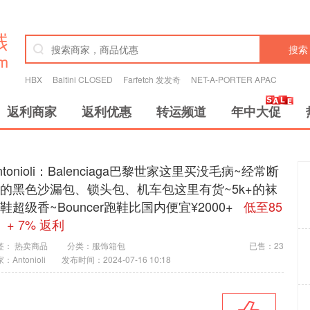
搜索
HBX
Baltini CLOSED
Farfetch 发发奇
NET-A-PORTER APAC
返利商家
返利优惠
转运频道
年中大促
ntonioli：Balenciaga巴黎世家这里买没毛病~经常断
的黑色沙漏包、锁头包、机车包这里有货~5k+的袜
鞋超级香~Bouncer跑鞋比国内便宜¥2000+
低至85
 + 7% 返利
签：
热卖商品
分类：
服饰箱包
已售：23
：Antonioli
发布时间：2024-07-16 10:18