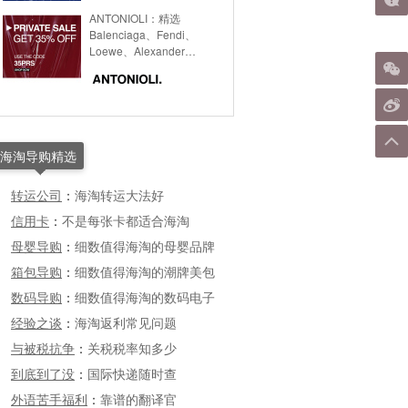
ANTONIOLI：精选
Balenciaga、Fendi、
Loewe、Alexander
Mcqueen等品牌私密特
卖，
海淘导购精选
转运公司
：
海淘转运大法好
信用卡
：
不是每张卡都适合海淘
母婴导购
：
细数值得海淘的母婴品牌
箱包导购
：
细数值得海淘的潮牌美包
数码导购
：
细数值得海淘的数码电子
经验之谈
：
海淘返利常见问题
与被税抗争
：
关税税率知多少
到底到了没
：
国际快递随时查
外语苦手福利
：
靠谱的翻译官