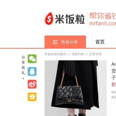
首页
所有分类
米饭粒海淘返利
>>
优惠列表
>> 文章详情
分
享
A
有
货
礼
子
+
折
标
商家