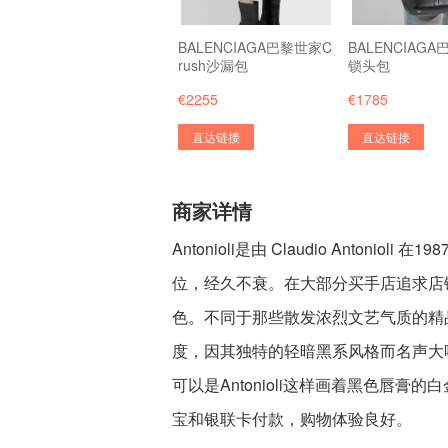
BALENCIAGA巴黎世家C
BALENCIAG
rush沙漏包
锁头包
€2255
€1785
直达链接
直达链接
商家详情
Antonioli是由 Claudio Anto
位，经久不衰。在大部分买手店追求店铺明
色。不同于那些散发浓烈文艺气质的精品买
度，因其独特的轻暗黑系风格而名声大噪。
可以是Antonioli这样画着黑色唇膏的
宝和银联卡付款，购物体验良好。