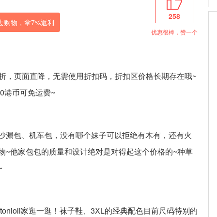
258
去购物，拿
7%
返利
优惠很棒，赞一个
低至85折，页面直降，无需使用折扣码，折扣区价格长期存在哦~
0港币可免运费~
沙漏包、机车包，没有哪个妹子可以拒绝有木有，还有火
物~他家包包的质量和设计绝对是对得起这个价格的~种草
~
onioli家逛一逛！袜子鞋、3XL的经典配色目前尺码特别的