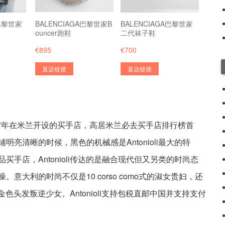
A巴黎世家
BALENCIAGA巴黎世家B
BALENCIAGA巴黎世家
ouncer跑鞋
二代袜子鞋
€895
€700
直达链接
直达链接
nioli 在1987年在米兰开设的买手店，高居米兰必去买手店排行榜首
亮清晰的时候，黑色的机械感是Antonioli最大的特
手店，Antonioli传达的是融合现代但又另类的时尚态
意大利的时尚不仅是10 corso como式的淑女贵妇，还
白金色头发叛逆少女。Antonioli支持包税直邮中国并支持支付