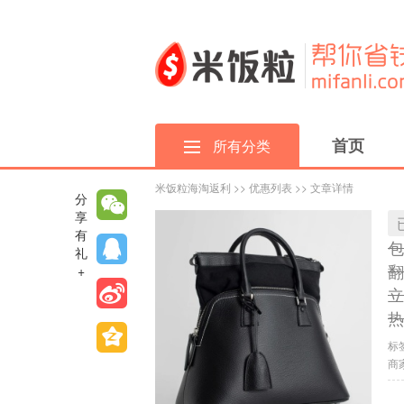
首页
所有分类
米饭粒海淘返利
>>
优惠列表
>> 文章详情
分
享
有
包
礼
翻
+
立
热
标
商家