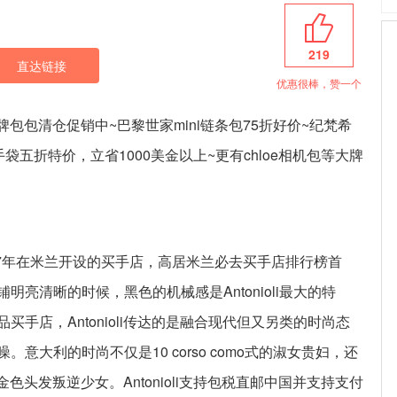
219
直达链接
优惠很棒，赞一个
款大牌包包清仓促销中~巴黎世家mini链条包75折好价~纪梵希
AN手袋五折特价，立省1000美金以上~更有chloe相机包等大牌
nioli 在1987年在米兰开设的买手店，高居米兰必去买手店排行榜首
亮清晰的时候，黑色的机械感是Antonioli最大的特
手店，Antonioli传达的是融合现代但又另类的时尚态
意大利的时尚不仅是10 corso como式的淑女贵妇，还
白金色头发叛逆少女。Antonioli支持包税直邮中国并支持支付