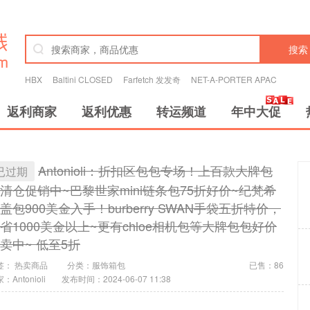
搜索
HBX
Baltini CLOSED
Farfetch 发发奇
NET-A-PORTER APAC
返利商家
返利优惠
转运频道
年中大促
Antonioli：折扣区包包专场！上百款大牌包
已过期
清仓促销中~巴黎世家mini链条包75折好价~纪梵希
盖包900美金入手！burberry SWAN手袋五折特价，
省1000美金以上~更有chloe相机包等大牌包包好价
卖中~ 低至5折
签：
热卖商品
分类：
服饰箱包
已售：86
：Antonioli
发布时间：2024-06-07 11:38