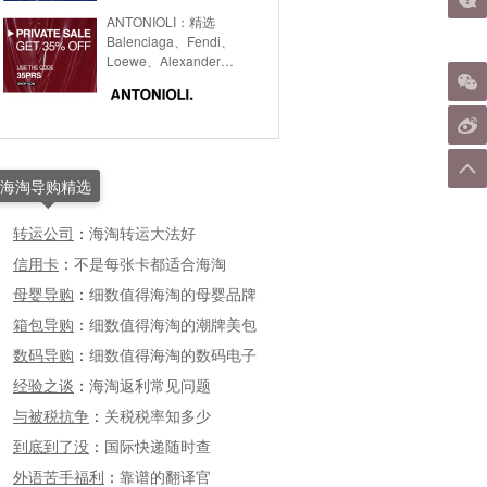
ANTONIOLI：精选
Balenciaga、Fendi、
Loewe、Alexander
Mcqueen等品牌私密特
卖，
海淘导购精选
转运公司
：
海淘转运大法好
信用卡
：
不是每张卡都适合海淘
母婴导购
：
细数值得海淘的母婴品牌
箱包导购
：
细数值得海淘的潮牌美包
数码导购
：
细数值得海淘的数码电子
经验之谈
：
海淘返利常见问题
与被税抗争
：
关税税率知多少
到底到了没
：
国际快递随时查
外语苦手福利
：
靠谱的翻译官