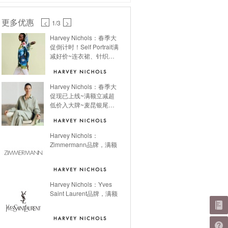
更多优惠
<
1
/3
>
Harvey Nichols：春季大
促倒计时！Self Portrait满
减好价~连衣裙、针织
衫、小香风开衫统统有好
价！
Harvey Nichols：春季大
促现已上线~满额立减超
低价入大牌~麦昆银尾小
白鞋折后$400+，Acne
Studios羊绒围巾参加活动
~Chloe编织包包折后最低
Harvey Nichols：
8折入手！勃肯奶白色半
Zimmermann品牌，满额
包目前37码有货，先到先
得~巴黎世家多款老爹鞋
折后超低价~
Harvey Nichols：Yves
Saint Laurent品牌，满额