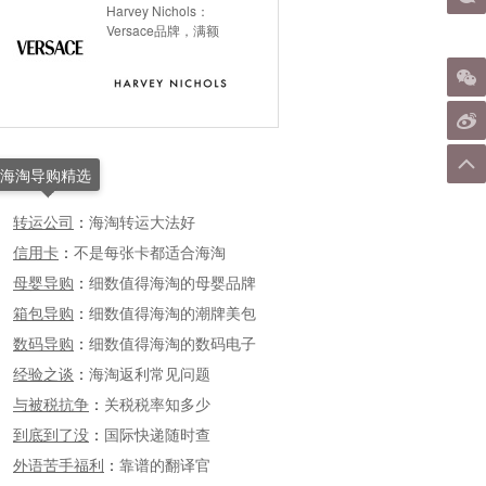
Harvey Nichols：
Versace品牌，满额
海淘导购精选
转运公司
：
海淘转运大法好
信用卡
：
不是每张卡都适合海淘
母婴导购
：
细数值得海淘的母婴品牌
箱包导购
：
细数值得海淘的潮牌美包
数码导购
：
细数值得海淘的数码电子
经验之谈
：
海淘返利常见问题
与被税抗争
：
关税税率知多少
到底到了没
：
国际快递随时查
外语苦手福利
：
靠谱的翻译官