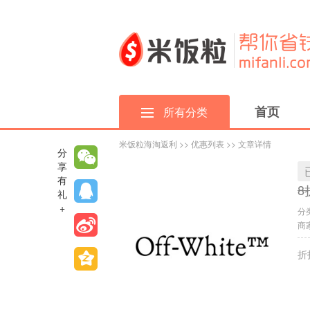
首页
所有分类
米饭粒海淘返利
>>
优惠列表
>> 文章详情
分
享
有
8
礼
+
分
商家
折