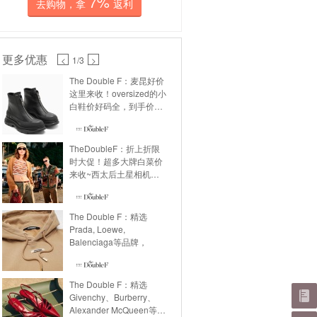
7%
去购物，拿
返利
更多优惠
<
1
/3
>
The Double F：麦昆好价
这里来收！oversized的小
白鞋价好码全，到手价
$350+拉链切尔西短靴立
省500美金以上！折扣区
更多好价款式持续更新中
TheDoubleF：折上折限
~
时大促！超多大牌白菜价
来收~西太后土星相机包
折后$228入手！KENZO
刺绣logo牛仔卫衣低至
$200+CK Ivory超修身衬
The Double F：精选
衫白菜价不到70美金到手
Prada, Loewe,
~Thom Browne多款衬衫
Balenciaga等品牌，
折上折！
The Double F：精选
Givenchy、Burberry、
Alexander McQueen等品