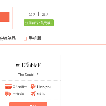
登录
注册
注册就送5美元哦~
热销单品
手机版
The Double F
国内信用卡
支持PayPal
支持转运
可直邮