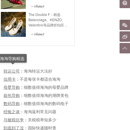
牌2024秋冬新款，
The Double F：精选
Balenciaga、KENZO、
Valentino等品牌折扣区，
海淘导购精选
转运公司
：
海淘转运大法好
信用卡
：
不是每张卡都适合海淘
母婴导购
：
细数值得海淘的母婴品牌
箱包导购
：
细数值得海淘的潮牌美包
数码导购
：
细数值得海淘的数码电子
经验之谈
：
海淘返利常见问题
与被税抗争
：
关税税率知多少
到底到了没
：
国际快递随时查