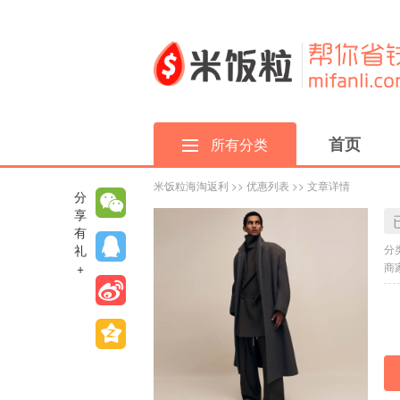
首页
所有分类
米饭粒海淘返利
>>
优惠列表
>> 文章详情
分
享
有
礼
分
+
商家