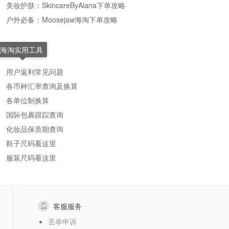
美妆护肤：SkincareByAlana下单攻略
户外必备：Moosejaw海淘下单攻略
海淘实用工具
用户返利常见问题
各币种汇率查询及换算
各单位制换算
国际包裹跟踪查询
化妆品保质期查询
鞋子尺码看这里
服装尺码看这里
客服服务
丢单申诉