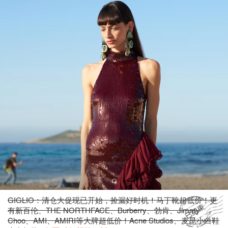
GIGLIO：清仓大促现已开始，捡漏好时机！马丁靴超低价！更
有新百伦、THE NORTHFACE、Burberry、勃肯、Jimmy
Choo、AMI、AMIRI等大牌超低价！Acne Studios、麦昆小白鞋