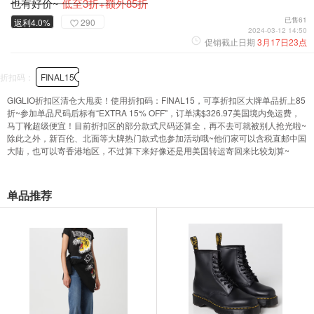
也有好价~
低至3折+额外85折
已售61
返利4.0%
290
2024-03-12 14:50
促销截止日期
3月17日23点
折扣码：
FINAL15
GIGLIO折扣区清仓大甩卖！使用折扣码：FINAL15，可享折扣区大牌单品折上85
折~参加单品尺码后标有“EXTRA 15% OFF"，订单满$326.97美国境内免运费，
马丁靴超级便宜！目前折扣区的部分款式尺码还算全，再不去可就被别人抢光啦~
除此之外，新百伦、北面等大牌热门款式也参加活动哦~他们家可以含税直邮中国
大陆，也可以寄香港地区，不过算下来好像还是用美国转运寄回来比较划算~
单品推荐