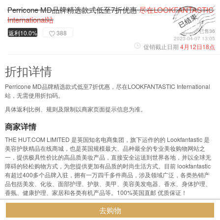
Perricone MD品牌精选款式低至7折优惠
尽在LOOKFANTASTIC
International站
已售36
返利10.0%
388
2023-04-07 13:05
促销截止日期
4月12日18点
折扣详情
Perricone MD品牌精选款式低至7折优惠，尽在LOOKFANTASTIC International
站，无需使用折扣码。
具体返利比例、规则及限制以商家页面提示信息为准。
商家详情
THE HUT.COM LIMITED 是英国知名电商集团，旗下运作的的 Lookfantastic 是
美容护肤精品在线商城，也是英国规模最大、品种最全的专业美妆购物网站之
一，提供极具性价比的高品质美妆产品，直接安全运送到世界各地，并以全球无
障碍的轻松购物方式，为您提供更加有品质的时尚生活方式。目前 lookfantastic
有超过400多个品牌入驻，拥有一万四千多件商品，涉及领域广泛，各类热销产
品包括美发、化妆、面部护理、护肤、美甲、美容美发电器、香水、身体护理、
香氛、健康护理、家居和各类有机产品等。100%英国直邮 优质保证！
去购物