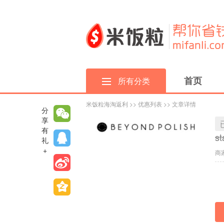
首页
所有分类
米饭粒海淘返利
>>
优惠列表
>> 文章详情
分
享
有
st
礼
+
商家