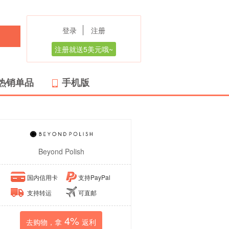
登录
注册
注册就送5美元哦~
热销单品
手机版
Beyond Polish
国内信用卡
支持PayPal
支持转运
可直邮
4%
去购物，拿
返利