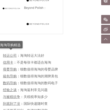
Beyond Polish：
海淘导购精选
转运公司
：
海淘转运大法好
信用卡
：
不是每张卡都适合海淘
母婴导购
：
细数值得海淘的母婴品牌
箱包导购
：
细数值得海淘的潮牌美包
数码导购
：
细数值得海淘的数码电子
经验之谈
：
海淘返利常见问题
与被税抗争
：
关税税率知多少
到底到了没
：
国际快递随时查