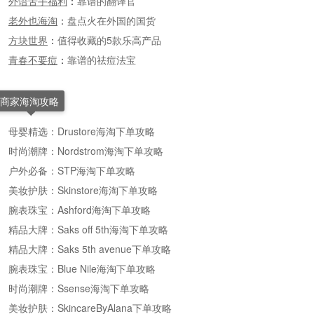
外语苦手福利
：
靠谱的翻译官
老外也海淘
：
盘点火在外国的国货
方块世界
：
值得收藏的5款乐高产品
青春不要痘
：
靠谱的祛痘法宝
商家海淘攻略
母婴精选：Drustore海淘下单攻略
时尚潮牌：Nordstrom海淘下单攻略
户外必备：STP海淘下单攻略
美妆护肤：Skinstore海淘下单攻略
腕表珠宝：Ashford海淘下单攻略
精品大牌：Saks off 5th海淘下单攻略
精品大牌：Saks 5th avenue下单攻略
腕表珠宝：Blue Nile海淘下单攻略
时尚潮牌：Ssense海淘下单攻略
美妆护肤：SkincareByAlana下单攻略