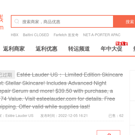
搜索
HBX
Baltini CLOSED
Farfetch 发发奇
NET-A-PORTER APAC
返利商家
返利优惠
转运频道
年中大促
Estée Lauder US： Limited Edition Skincare
已过期
t: Stellar Skincare! Includes Advanced Night
pair Serum and more! $39.50 with purchase, a
74 Value. Visit esteelauder.com for details. Free
ipping. Offer valid while supplies last!
：Estée Lauder US
发布时间：2022-12-05 16:21
已售：62