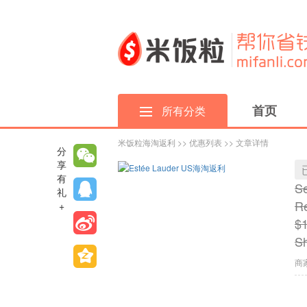
首页
所有分类
米饭粒海淘返利
>>
优惠列表
>> 文章详情
分
享
有
Se
礼
Re
+
$1
Sh
商家