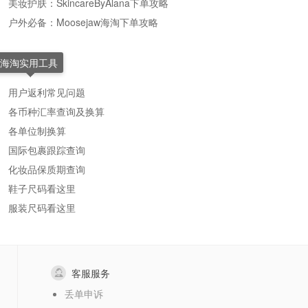
美妆护肤：SkincareByAlana下单攻略
户外必备：Moosejaw海淘下单攻略
海淘实用工具
用户返利常见问题
各币种汇率查询及换算
各单位制换算
国际包裹跟踪查询
化妆品保质期查询
鞋子尺码看这里
服装尺码看这里
客服服务
丢单申诉