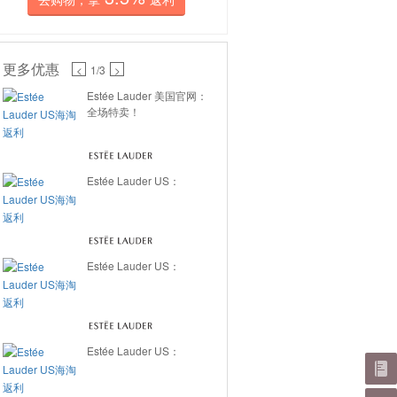
更多优惠
<
1
/3
>
Estée Lauder 美国官网：
全场特卖！
Estée Lauder US：
Estée Lauder US：
Estée Lauder US：