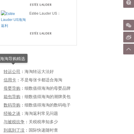
Estée Lauder US：
海淘导购精选
转运公司
：
海淘转运大法好
信用卡
：
不是每张卡都适合海淘
母婴导购
：
细数值得海淘的母婴品牌
箱包导购
：
细数值得海淘的潮牌美包
数码导购
：
细数值得海淘的数码电子
经验之谈
：
海淘返利常见问题
与被税抗争
：
关税税率知多少
到底到了没
：
国际快递随时查