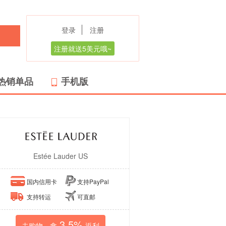
登录
注册
注册就送5美元哦~
热销单品
手机版
Estée Lauder US
国内信用卡
支持PayPal
支持转运
可直邮
3.5%
去购物，拿
返利