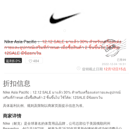
Nike Asia Pacific：
12.12 SALE มาแล้ว 30% สำหรับเครื่องแต่ง
กายและอุปกรณ์เสริมที่กำหนด เมื่อซื้อสินค้า 2 ชิ้นขึ้นไป ใช้โค้ด:
12SALE มีข้อยกเว้น
已售99
返利6.0%
484
2022-12-04 16:31
促销截止日期
12月12日15点
折扣信息
Nike Asia Pacific：12.12 SALE มาแล้ว 30% สำหรับเครื่องแต่งกายและอุปกรณ์
เสริมที่กำหนด เมื่อซื้อสินค้า 2 ชิ้นขึ้นไป ใช้โค้ด: 12SALE มีข้อยกเว้น
具体返利比例、规则及限制以商家页面提示信息为准。
商家详情
Nike（耐克）是全球著名的体育用品品牌，公司总部位于美国俄勒冈州
Beaverton，创立于1972年，被誉为是“近20年世界新创建的最成功的消费品公