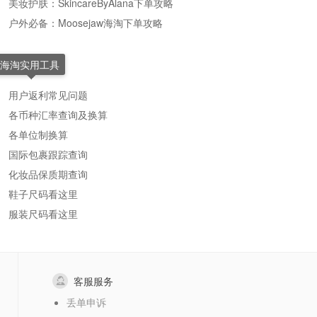
美妆护肤：SkincareByAlana下单攻略
户外必备：Moosejaw海淘下单攻略
海淘实用工具
用户返利常见问题
各币种汇率查询及换算
各单位制换算
国际包裹跟踪查询
化妆品保质期查询
鞋子尺码看这里
服装尺码看这里
客服服务
丢单申诉