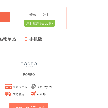
登录
注册
注册就送5美元哦~
热销单品
手机版
FOREO
国内信用卡
支持PayPal
支持转运
可直邮
1%
去购物，拿
返利