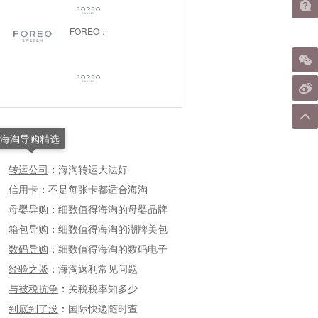
FOREO：
海淘导购精选
转运公司
：
海淘转运大法好
信用卡
：
不是每张卡都适合海淘
母婴导购
：
细数值得海淘的母婴品牌
箱包导购
：
细数值得海淘的潮牌美包
数码导购
：
细数值得海淘的数码电子
经验之谈
：
海淘返利常见问题
与被税抗争
：
关税税率知多少
到底到了没
：
国际快递随时查