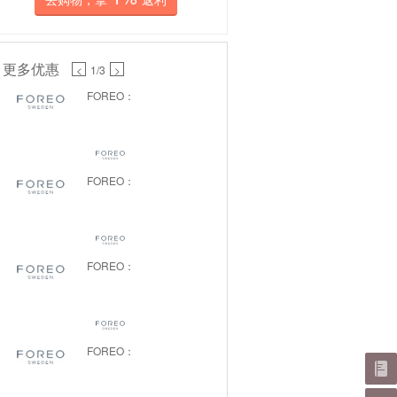
更多优惠
<
1
/3
>
FOREO：
FOREO：
FOREO：
FOREO：