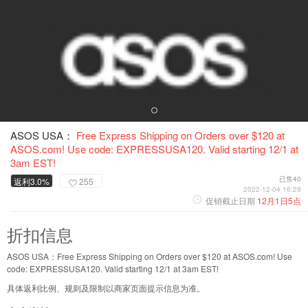
ASOS USA：
Free Express Shipping on Orders over $120 at
ASOS.com! Use code: EXPRESSUSA120. Valid starting 12/1 at
3am EST!
已售40
返利3.0%
255
2022-12-04 16:29
促销截止日期
12月1日5点
折扣信息
ASOS USA：Free Express Shipping on Orders over $120 at ASOS.com! Use
code: EXPRESSUSA120. Valid starting 12/1 at 3am EST!
具体返利比例、规则及限制以商家页面提示信息为准。