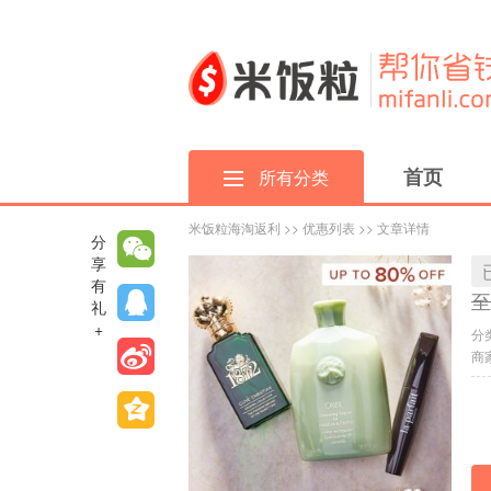
首页
所有分类
米饭粒海淘返利
>>
优惠列表
>> 文章详情
分
享
有
至
礼
+
分
商家