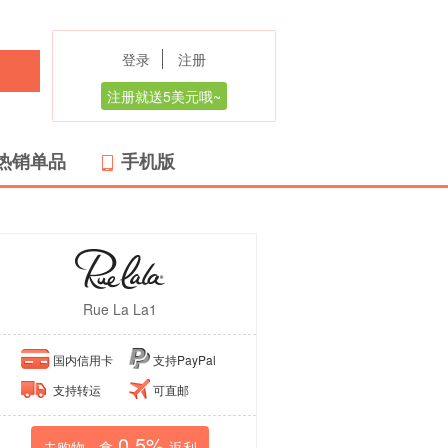
登录
注册
注册就送5美元哦~
热销单品
手机版
Rue La La1
国内信用卡
支持PayPal
支持转运
可直邮
0.5%
去购物，拿
返利