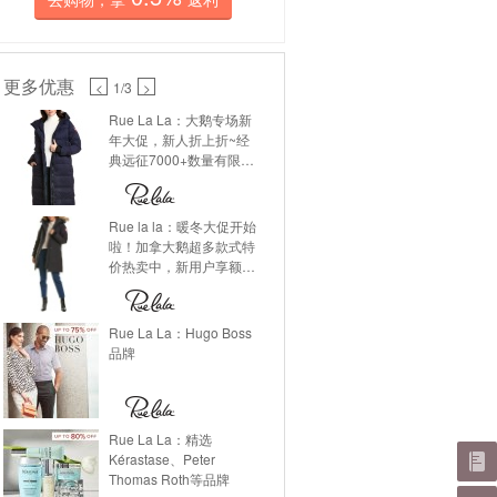
更多优惠
<
1
/3
>
Rue La La：大鹅专场新
年大促，新人折上折~经
典远征7000+数量有限先
到先得哦~
Rue la la：暖冬大促开始
啦！加拿大鹅超多款式特
价热卖中，新用户享额外
折扣~
Rue La La：Hugo Boss
品牌
Rue La La：精选
Kérastase、Peter
Thomas Roth等品牌