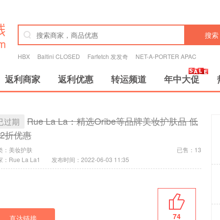
搜索
HBX
Baltini CLOSED
Farfetch 发发奇
NET-A-PORTER APAC
返利商家
返利优惠
转运频道
年中大促
Rue La La：精选Oribe等品牌美妆护肤品 低
已过期
2折优惠
类：
美妆护肤
已售：13
：Rue La La1
发布时间：2022-06-03 11:35
74
直达链接