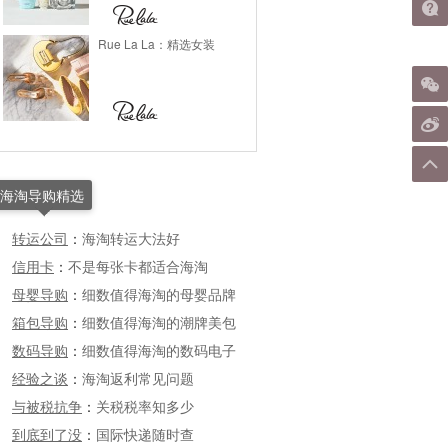
Rue La La：精选女装
海淘导购精选
转运公司
：
海淘转运大法好
信用卡
：
不是每张卡都适合海淘
母婴导购
：
细数值得海淘的母婴品牌
箱包导购
：
细数值得海淘的潮牌美包
数码导购
：
细数值得海淘的数码电子
经验之谈
：
海淘返利常见问题
与被税抗争
：
关税税率知多少
到底到了没
：
国际快递随时查