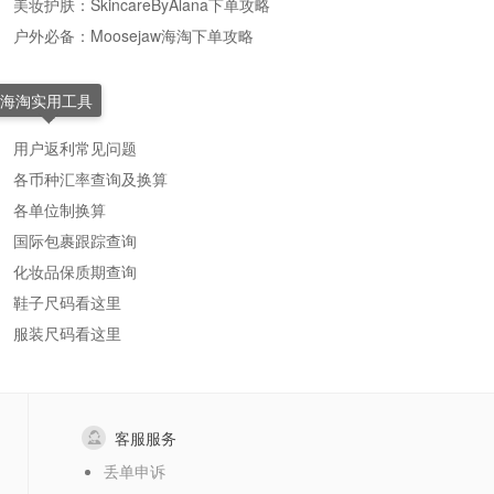
美妆护肤：SkincareByAlana下单攻略
户外必备：Moosejaw海淘下单攻略
海淘实用工具
用户返利常见问题
各币种汇率查询及换算
各单位制换算
国际包裹跟踪查询
化妆品保质期查询
鞋子尺码看这里
服装尺码看这里
客服服务
丢单申诉