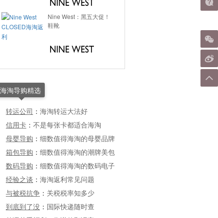
Nine West：黑五大促！
鞋靴
海淘导购精选
转运公司
：
海淘转运大法好
信用卡
：
不是每张卡都适合海淘
母婴导购
：
细数值得海淘的母婴品牌
箱包导购
：
细数值得海淘的潮牌美包
数码导购
：
细数值得海淘的数码电子
经验之谈
：
海淘返利常见问题
与被税抗争
：
关税税率知多少
到底到了没
：
国际快递随时查