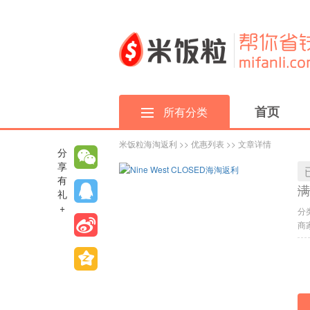
首页
所有分类
米饭粒海淘返利
>>
优惠列表
>> 文章详情
分
享
有
满
礼
+
分
商家