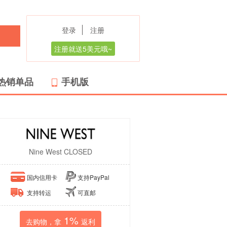
登录
注册
注册就送5美元哦~
热销单品
手机版
Nine West CLOSED
国内信用卡
支持PayPal
支持转运
可直邮
1%
去购物，拿
返利