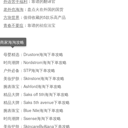
外语苦手福利
：
靠谱的翻译官
老外也海淘
：
盘点火在外国的国货
方块世界
：
值得收藏的5款乐高产品
青春不要痘
：
靠谱的祛痘法宝
商家海淘攻略
母婴精选：Drustore海淘下单攻略
时尚潮牌：Nordstrom海淘下单攻略
户外必备：STP海淘下单攻略
美妆护肤：Skinstore海淘下单攻略
腕表珠宝：Ashford海淘下单攻略
精品大牌：Saks off 5th海淘下单攻略
精品大牌：Saks 5th avenue下单攻略
腕表珠宝：Blue Nile海淘下单攻略
时尚潮牌：Ssense海淘下单攻略
美妆护肤：SkincareByAlana下单攻略