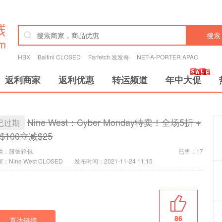
搜索
HBX
Baltini CLOSED
Farfetch 发发奇
NET-A-PORTER APAC
返利商家
返利优惠
转运频道
年中大促
Nine West：Cyber Monday特卖！全场5折 +
已过期
$100立减$25
类：
服饰箱包
已售：17
：Nine West CLOSED
发布时间：2021-11-24 11:15
86
直达链接