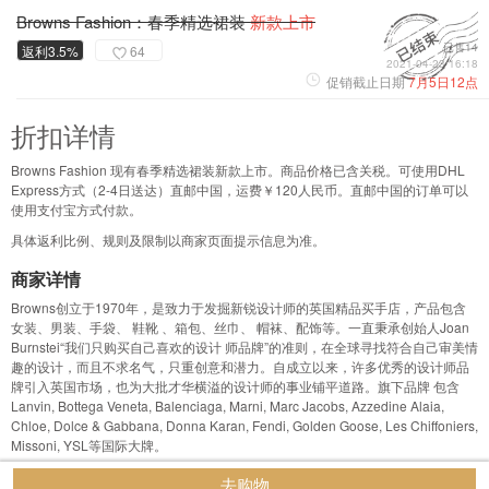
Browns Fashion：春季精选裙装
新款上市
已售14
返利3.5%
64
2021-04-23 16:18
促销截止日期
7月5日12点
折扣详情
Browns Fashion 现有春季精选裙装新款上市。商品价格已含关税。可使用DHL
Express方式（2-4日送达）直邮中国，运费￥120人民币。直邮中国的订单可以
使用支付宝方式付款。
具体返利比例、规则及限制以商家页面提示信息为准。
商家详情
Browns创立于1970年，是致力于发掘新锐设计师的英国精品买手店，产品包含
女装、男装、手袋、 鞋靴 、箱包、丝巾、 帽袜、配饰等。一直秉承创始人Joan
Burnstei“我们只购买自己喜欢的设计 师品牌”的准则，在全球寻找符合自己审美情
趣的设计，而且不求名气，只重创意和潜力。自成立以来，许多优秀的设计师品
牌引入英国市场，也为大批才华横溢的设计师的事业铺平道路。旗下品牌 包含
Lanvin, Bottega Veneta, Balenciaga, Marni, Marc Jacobs, Azzedine Alaia,
Chloe, Dolce & Gabbana, Donna Karan, Fendi, Golden Goose, Les Chiffoniers,
Missoni, YSL等国际大牌。
去购物