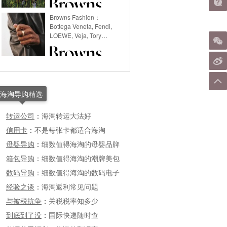
Browns Fashion：
Bottega Veneta, Fendi,
LOEWE, Veja, Tory
Bruch, Stella McCartney
等品牌
海淘导购精选
转运公司
：
海淘转运大法好
信用卡
：
不是每张卡都适合海淘
母婴导购
：
细数值得海淘的母婴品牌
箱包导购
：
细数值得海淘的潮牌美包
数码导购
：
细数值得海淘的数码电子
经验之谈
：
海淘返利常见问题
与被税抗争
：
关税税率知多少
到底到了没
：
国际快递随时查