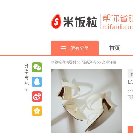
首页
所有分类
米饭粒海淘返利
>>
优惠列表
>> 文章详情
分
享
有
L
礼
+
分
商家