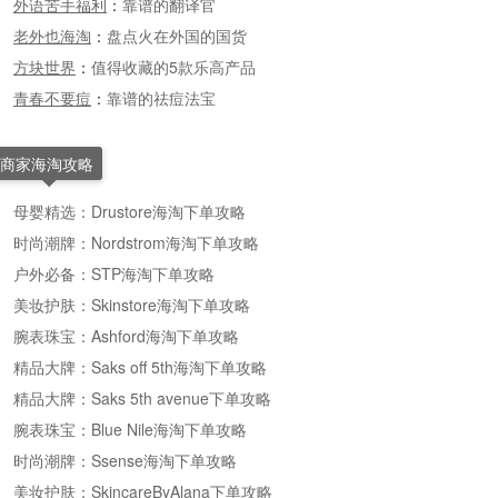
外语苦手福利
：
靠谱的翻译官
老外也海淘
：
盘点火在外国的国货
方块世界
：
值得收藏的5款乐高产品
青春不要痘
：
靠谱的祛痘法宝
商家海淘攻略
母婴精选：Drustore海淘下单攻略
时尚潮牌：Nordstrom海淘下单攻略
户外必备：STP海淘下单攻略
美妆护肤：Skinstore海淘下单攻略
腕表珠宝：Ashford海淘下单攻略
精品大牌：Saks off 5th海淘下单攻略
精品大牌：Saks 5th avenue下单攻略
腕表珠宝：Blue Nile海淘下单攻略
时尚潮牌：Ssense海淘下单攻略
美妆护肤：SkincareByAlana下单攻略