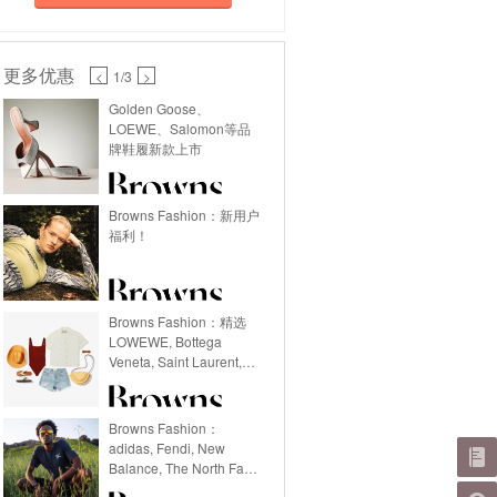
更多优惠
<
1
/3
>
Golden Goose、
LOEWE、Salomon等品
牌鞋履新款上市
Browns Fashion：新用户
福利！
Browns Fashion：精选
LOWEWE, Bottega
Veneta, Saint Laurent,
Tom Ford, GANNI等品牌
Browns Fashion：
adidas, Fendi, New
Balance, The North Face
等品牌运动服饰