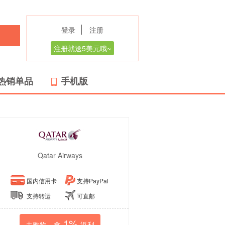
登录
注册
注册就送5美元哦~
热销单品
手机版
Qatar Airways
国内信用卡
支持PayPal
支持转运
可直邮
1%
去购物，拿
返利