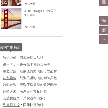
目的地
Qatar Airways：由泰国飞
往旧金山
海淘导购精选
转运公司
：
海淘转运大法好
信用卡
：
不是每张卡都适合海淘
母婴导购
：
细数值得海淘的母婴品牌
箱包导购
：
细数值得海淘的潮牌美包
数码导购
：
细数值得海淘的数码电子
经验之谈
：
海淘返利常见问题
与被税抗争
：
关税税率知多少
到底到了没
：
国际快递随时查