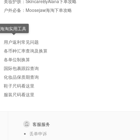
美妆护肤：SkincareByAlana下单攻略
户外必备：Moosejaw海淘下单攻略
海淘实用工具
用户返利常见问题
各币种汇率查询及换算
各单位制换算
国际包裹跟踪查询
化妆品保质期查询
鞋子尺码看这里
服装尺码看这里
客服服务
丢单申诉