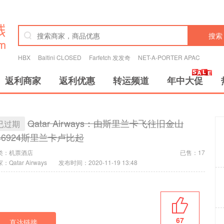
搜索
HBX
Baltini CLOSED
Farfetch 发发奇
NET-A-PORTER APAC
返利商家
返利优惠
转运频道
年中大促
Qatar Airways：由斯里兰卡飞往旧金山
已过期
46924斯里兰卡卢比起
类：
机票酒店
已售：17
：Qatar Airways
发布时间：2020-11-19 13:48
67
直达链接