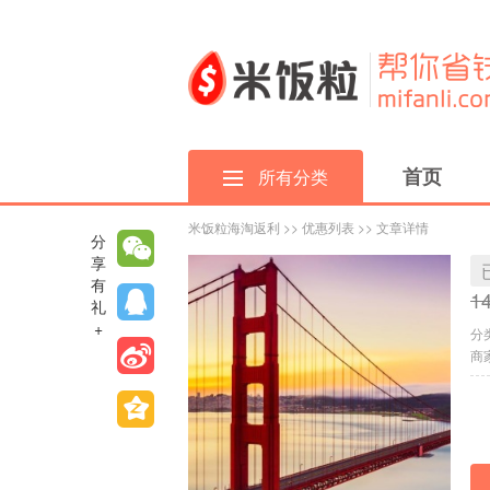
首页
所有分类
米饭粒海淘返利
>>
优惠列表
>> 文章详情
分
享
有
1
礼
+
分
商家