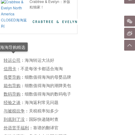
Crabtree & Evelyn：米饭
粒独家！
海淘导购精选
转运公司
：
海淘转运大法好
信用卡
：
不是每张卡都适合海淘
母婴导购
：
细数值得海淘的母婴品牌
箱包导购
：
细数值得海淘的潮牌美包
数码导购
：
细数值得海淘的数码电子
经验之谈
：
海淘返利常见问题
与被税抗争
：
关税税率知多少
到底到了没
：
国际快递随时查
外语苦手福利
：
靠谱的翻译官