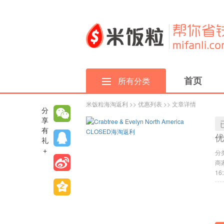
首页
所有分类
米饭粒海淘返利
>>
优惠列表
>> 文章详情
分
享
有
优
礼
+
分
商家
16